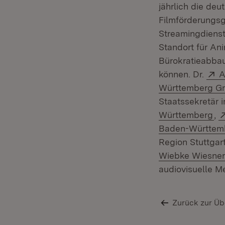
jährlich die de
Filmförderungsge
Streamingdienst
Standort für An
Bürokratieabbau
E
können. Dr.
A
Württemberg 
Staatssekretär 
(Ö
Württemberg
,
Baden-Württem
Region Stuttgar
Wiebke Wiesner
audiovisuelle M
Zurück zur Üb