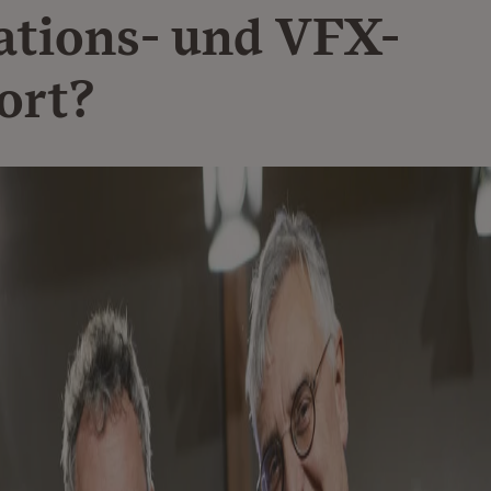
tions- und VFX-
ort?