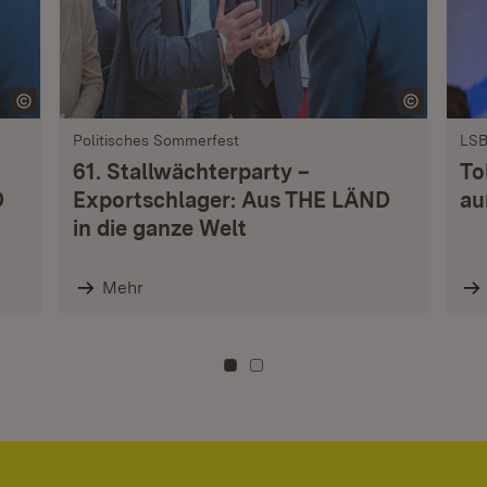
Politisches Sommerfest
LSB
61. Stallwächterparty –
To
D
Exportschlager: Aus THE LÄND
au
in die ganze Welt
Mehr
Zu Kachel: 0
Zu Kachel: 3