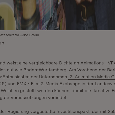
aatssekretär Arne Braun
en
(Öffnet in neuem Fenster)
nd weist eine vergleichbare Dichte an Animations-, VF
dios auf wie Baden-Württemberg. Am Vorabend der Berl
Extern:
lm-Enthusiasten der Unternehmen
Animation Media C
 in neuem Fenster)
) und FMX - Film & Media Exchange in der Landesve
e Weichen gestellt werden können, damit die kreative F
 gute Voraussetzungen vorfindet.
der Regierung vorgestellte Investitionspakt, der mit 25