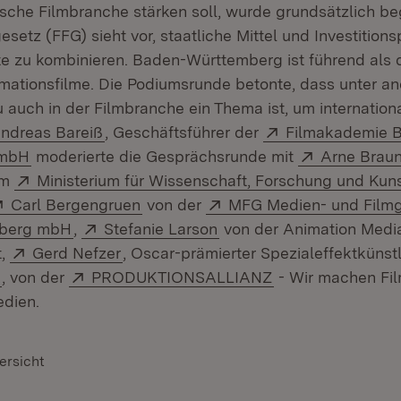
utsche Filmbranche stärken soll, wurde grundsätzlich b
setz (FFG) sieht vor, staatliche Mittel und Investitionsp
e zu kombinieren. Baden-Württemberg ist führend als 
imationsfilme. Die Podiumsrunde betonte, dass unter a
 auch in der Filmbranche ein Thema ist, um internationa
xtern:
(Öffnet in neuem Fenster)
Extern:
ndreas Bareiß
, Geschäftsführer der
Filmakademie 
(Öffnet in neuem Fenster)
Extern:
GmbH
moderierte die Gesprächsrunde mit
Arne Brau
Extern:
im
Ministerium für Wissenschaft, Forschung und Kun
ffnet in neuem Fenster)
Extern:
(Öffnet in neuem Fenster)
Extern:
Carl Bergengruen
von der
MFG Medien- und Filmg
(Öffnet in neuem Fenster)
Extern:
(Öffnet in neuem Fenster
berg mbH
,
Stefanie Larson
von der Animation Medi
Extern:
(Öffnet in neuem Fenster)
t,
Gerd Nefzer
, Oscar-prämierter Spezialeffektkünst
(Öffnet in neuem Fenster)
Extern:
(Öffnet in neuem 
, von der
PRODUKTIONSALLIANZ
- Wir machen Fil
edien.
ersicht