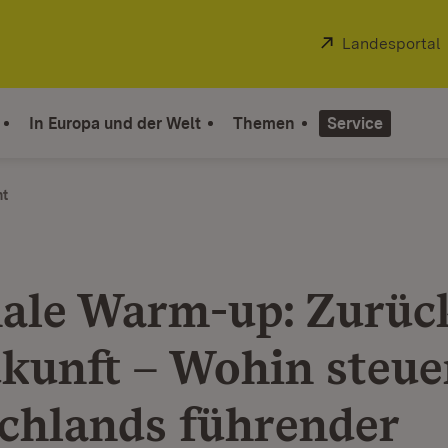
Extern:
Landesportal
In Europa und der Welt
Themen
Service
ht
nale Warm-up: Zurüc
ukunft – Wohin steue
chlands führender