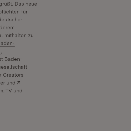
egrüßt. Das neue
flichten für
deutscher
nderem
l mithalten zu
Baden-
(Öffnet in neuem Fenster)
n
,
st Baden-
esellschaft
)
a Creators
Extern:
ler und
Fenster)
m, TV und