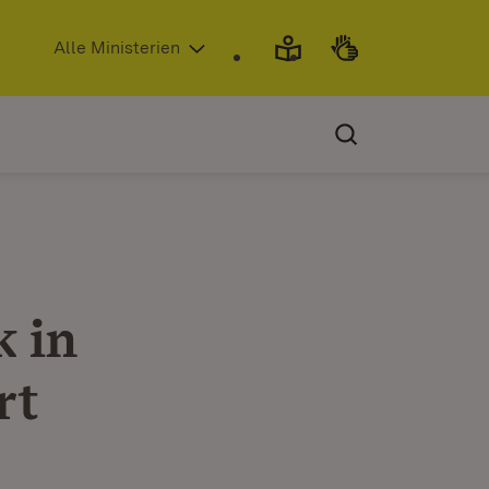
(Öffnet in neuem Fenster)
Alle Ministerien
k in
rt