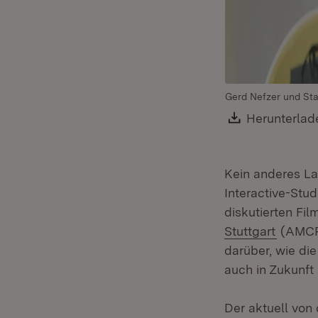
Gerd Nefzer und St
Download:
Herunterlad
Kein anderes La
Interactive-Stu
diskutierten Fi
(Öffnet
Stuttgart
(AMCRS
darüber, wie di
auch in Zukunft
Der aktuell von 