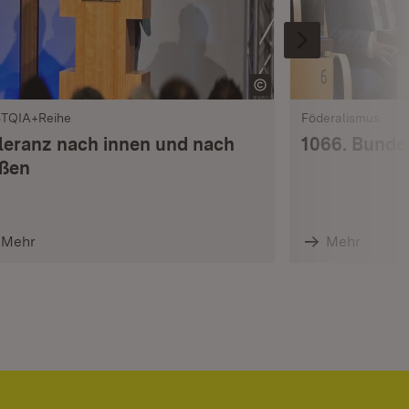
TQIA+Reihe
Föderalismus
leranz nach innen und nach
1066. Bunde
ßen
Mehr
Mehr