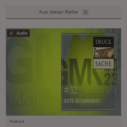
Inhalt auswählen
Aus dieser Reihe
Audio
Podcast