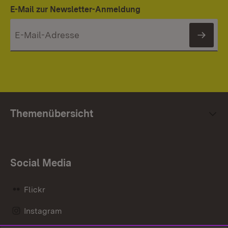
E-Mail zur Newsletter-Anmeldung
News
Themenübersicht
Social Media
Flickr
Instagram