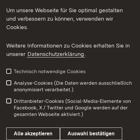
LinkedIn
Um unsere Webseite für Sie optimal gestalten
Mastodon
und verbessern zu können, verwenden wir
Cookies.
Messenger
Social Wall
Weitere Informationen zu Cookies erhalten Sie in
unserer
Datenschutzerklärung
.
X / Twitter
Youtube
Technisch notwendige Cookies
Analyse-Cookies (Die Daten werden ausschließlich
Zum 
anonymisiert verarbeitet.)
Impressum
Kontakt
Drittanbieter-Cookies (Social-Media-Elemente von
Benutzungshinweise
Barrierefreiheit
Facebook, X / Twitter und Google werden auf der
gesamten Webseite aktiviert.)
Datenschutz
Cookies
Alle akzeptieren
Auswahl bestätigen