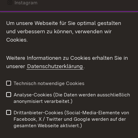
Instagram
LinkedIn
Um unsere Webseite für Sie optimal gestalten
Mastodon
und verbessern zu können, verwenden wir
Cookies.
Messenger
Social Wall
Weitere Informationen zu Cookies erhalten Sie in
unserer
Datenschutzerklärung
.
X / Twitter
Youtube
Technisch notwendige Cookies
Analyse-Cookies (Die Daten werden ausschließlich
Zum 
anonymisiert verarbeitet.)
Impressum
Kontakt
Drittanbieter-Cookies (Social-Media-Elemente von
Benutzungshinweise
Barrierefreiheit
Facebook, X / Twitter und Google werden auf der
gesamten Webseite aktiviert.)
Datenschutz
Cookies