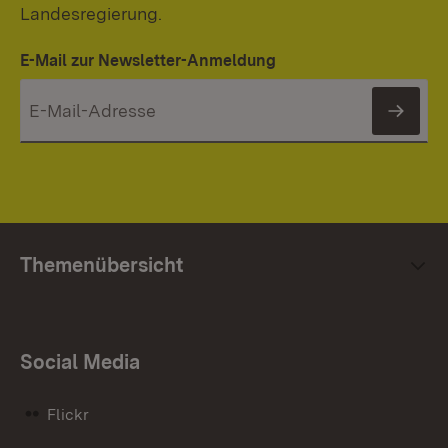
Landesregierung.
E-Mail zur Newsletter-Anmeldung
News
Themenübersicht
Social Media
Flickr