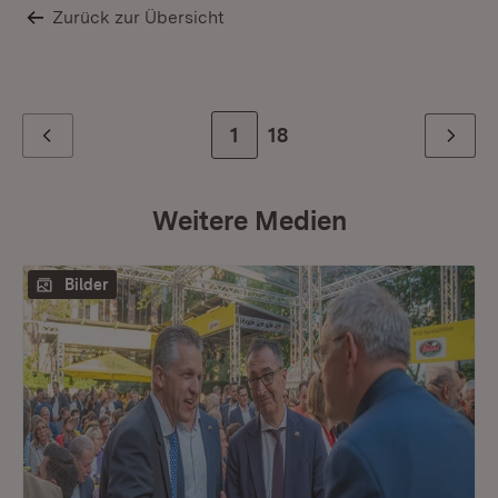
Zurück zur Übersicht
Zur Seite
1
Zur letzten Seite
18
Zurück
Weiter
Weitere Medien
Bilder