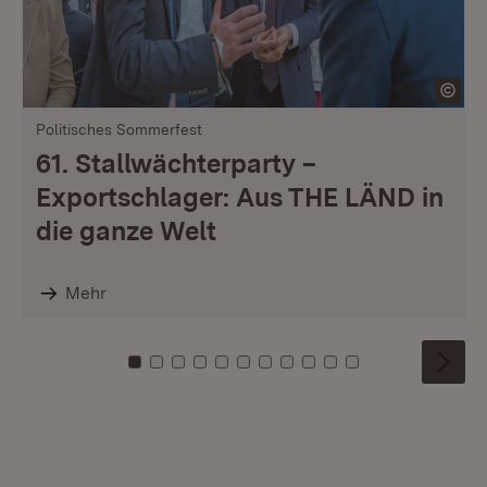
Politisches Sommerfest
61. Stallwächterparty –
Exportschlager: Aus THE LÄND in
die ganze Welt
Mehr
Zu Kachel: 0
Zu Kachel: 1
Zu Kachel: 2
Zu Kachel: 3
Zu Kachel: 4
Zu Kachel: 5
Zu Kachel: 6
Zu Kachel: 7
Zu Kachel: 8
Zu Kachel: 9
Zu Kachel: 10