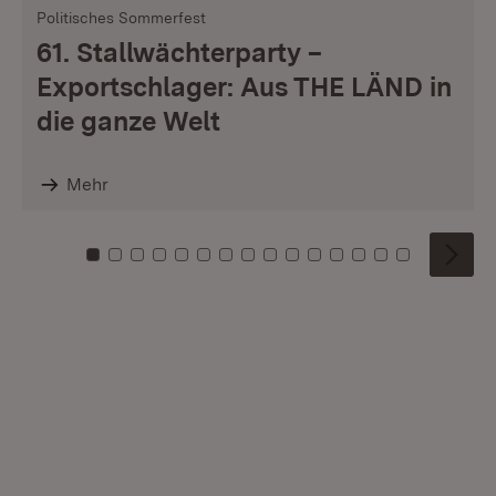
Politisches Sommerfest
61. Stallwächterparty –
Exportschlager: Aus THE LÄND in
die ganze Welt
Mehr
Zu Kachel: 0
Zu Kachel: 1
Zu Kachel: 2
Zu Kachel: 3
Zu Kachel: 4
Zu Kachel: 5
Zu Kachel: 6
Zu Kachel: 7
Zu Kachel: 8
Zu Kachel: 9
Zu Kachel: 10
Zu Kachel: 11
Zu Kachel: 12
Zu Kachel: 1
Zu Kachel