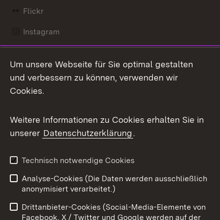
Flickr
Instagram
LinkedIn
Um unsere Webseite für Sie optimal gestalten
Mastodon
und verbessern zu können, verwenden wir
Cookies.
Messenger
Social Wall
Weitere Informationen zu Cookies erhalten Sie in
unserer
Datenschutzerklärung
.
X / Twitter
Youtube
Technisch notwendige Cookies
Analyse-Cookies (Die Daten werden ausschließlich
Zum 
anonymisiert verarbeitet.)
Impressum
Kontakt
Drittanbieter-Cookies (Social-Media-Elemente von
Benutzungshinweise
Barrierefreiheit
Facebook, X / Twitter und Google werden auf der