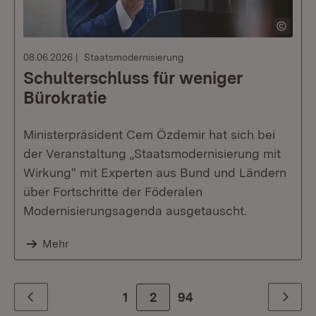
08.06.2026
Staatsmodernisierung
Schulterschluss für weniger
Bürokratie
Ministerpräsident Cem Özdemir hat sich bei
der Veranstaltung „Staatsmodernisierung mit
Wirkung“ mit Experten aus Bund und Ländern
über Fortschritte der Föderalen
Modernisierungsagenda ausgetauscht.
Mehr
1
2
Zur letzte Seite
94
Zurück
Weiter