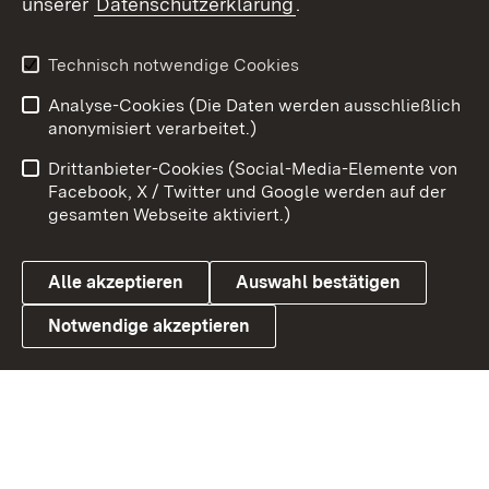
unserer
Datenschutzerklärung
.
X / Twitter
Youtube
Technisch notwendige Cookies
Analyse-Cookies (Die Daten werden ausschließlich
Zum 
anonymisiert verarbeitet.)
Impressum
Kontakt
Drittanbieter-Cookies (Social-Media-Elemente von
Benutzungshinweise
Barrierefreiheit
Facebook, X / Twitter und Google werden auf der
gesamten Webseite aktiviert.)
Datenschutz
Cookies
Alle akzeptieren
Auswahl bestätigen
Notwendige akzeptieren
Link zum Landesportal