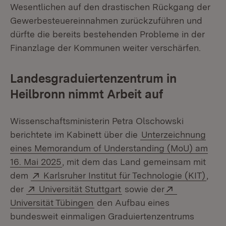
Wesentlichen auf den drastischen Rückgang der
Gewerbesteuereinnahmen zurückzuführen und
dürfte die bereits bestehenden Probleme in der
Finanzlage der Kommunen weiter verschärfen.
Landesgraduiertenzentrum in
Heilbronn nimmt Arbeit auf
Wissenschaftsministerin Petra Olschowski
berichtete im Kabinett über die
Unterzeichnung
eines Memorandum of Understanding (MoU) am
16. Mai 2025
, mit dem das Land gemeinsam mit
Extern:
(Öff
dem
Karlsruher Institut für Technologie (KIT)
,
Extern:
(Öffnet in neuem Fenster
Extern:
der
Universität Stuttgart
sowie der
(Öffnet in neuem Fenster)
Universität Tübingen
den Aufbau eines
bundesweit einmaligen Graduiertenzentrums