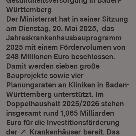
Gesundheitsversorgung in Baden-
Württemberg
Der Ministerrat hat in seiner Sitzung
am Dienstag, 20. Mai 2025, das
Jahreskrankenhausbauprogramm
2025 mit einem Fördervolumen von
248 Millionen Euro beschlossen.
Damit werden sieben große
Bauprojekte sowie vier
Planungsraten an Kliniken in Baden-
Württemberg unterstützt. Im
Doppelhaushalt 2025/2026 stehen
insgesamt rund 1,065 Milliarden
Euro für die Investitionsförderung
Extern:
(Öffnet in neuem
der
Krankenhäuser
bereit. Das