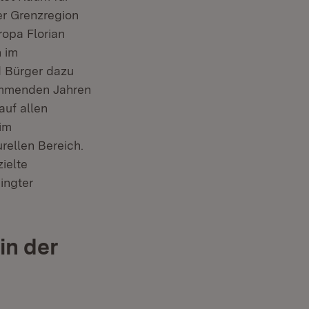
er Grenzregion
ropa Florian
n im
d Bürger dazu
ommenden Jahren
uf allen
im
rellen Bereich.
ielte
ingter
in der