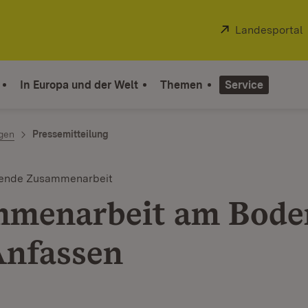
Extern:
Landesportal
In Europa und der Welt
Themen
Service
ngen
Pressemitteilung
tende Zusammenarbeit
menarbeit am Bode
nfassen