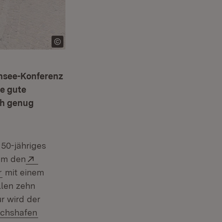
ensee-Konferenz
ie gute
ch genug
er)
 50-jähriges
Extern:
 um den
(Öffnet in neuem Fenster)
r
mit einem
llen zehn
r wird der
(Öffnet in neuem Fenster)
richshafen