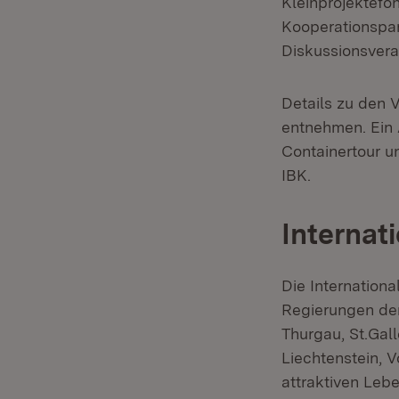
Kleinprojektefo
Kooperationspar
Diskussionsver
Details zu den 
entnehmen. Ein 
Containertour un
IBK.
Internat
Die Internation
Regierungen de
Thurgau, St.Gal
Liechtenstein, V
attraktiven Lebe