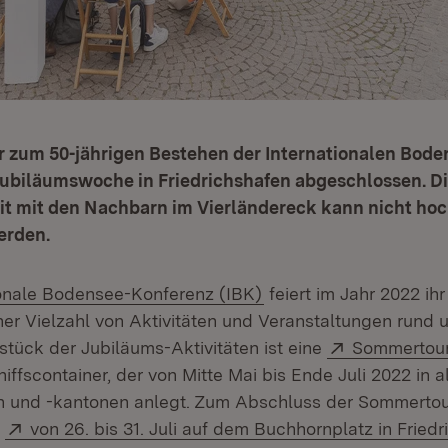
 zum 50-jährigen Bestehen der Internationalen Bod
Jubiläumswoche in Friedrichshafen abgeschlossen. D
 mit den Nachbarn im Vierländereck kann nicht ho
erden.
(Öffnet in neuem Fenst
ionale Bodensee-Konferenz (IBK)
feiert im Jahr 2022 ihr
ner Vielzahl von Aktivitäten und Veranstaltungen rund
et in neuem Fenster)
Extern:
zstück der Jubiläums-Aktivitäten ist eine
Sommertou
fscontainer, der von Mitte Mai bis Ende Juli 2022 in a
n und -kantonen anlegt. Zum Abschluss der Sommertou
Extern:
r
von 26. bis 31. Juli auf dem Buchhornplatz in Fried