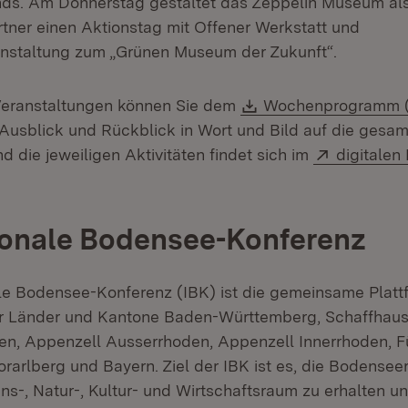
nds. Am Donnerstag gestaltet das Zeppelin Museum al
tner einen Aktionstag mit Offener Werkstatt und
anstaltung zum „Grünen Museum der Zukunft“.
Download:
Veranstaltungen können Sie dem
Wochenprogramm 
Ausblick und Rückblick in Wort und Bild auf die gesam
Extern:
d die jeweiligen Aktivitäten findet sich im
digitalen
ionale Bodensee-Konferenz
ale Bodensee-Konferenz (IBK) ist die gemeinsame Platt
r Länder und Kantone Baden-Württemberg, Schaffhause
len, Appenzell Ausserrhoden, Appenzell Innerrhoden, 
orarlberg und Bayern. Ziel der IBK ist es, die Bodensee
ns-, Natur-, Kultur- und Wirtschaftsraum zu erhalten u