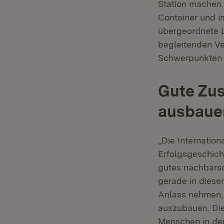
Station machen.
Container und 
übergeordnete L
begleitenden V
Schwerpunkten M
Gute Zus
ausbaue
„Die Internation
Erfolgsgeschich
gutes nachbarsch
gerade in diese
Anlass nehmen, 
auszubauen. Die
Menschen in der