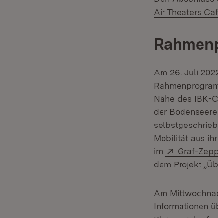
Air Theaters Ca
Rahmenp
Am 26. Juli 202
Rahmenprogramm
Nähe des IBK-Co
der Bodenseere
selbstgeschrieb
Mobilität aus i
Extern:
im
Graf-Zepp
dem Projekt „Üb
Am Mittwochnach
Informationen ü