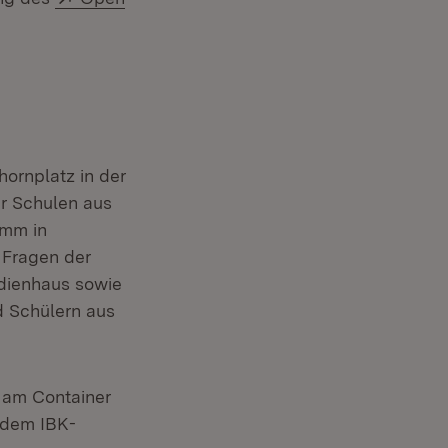
ornplatz in der
er Schulen aus
amm in
 Fragen der
edienhaus sowie
d Schülern aus
e am Container
 dem IBK-