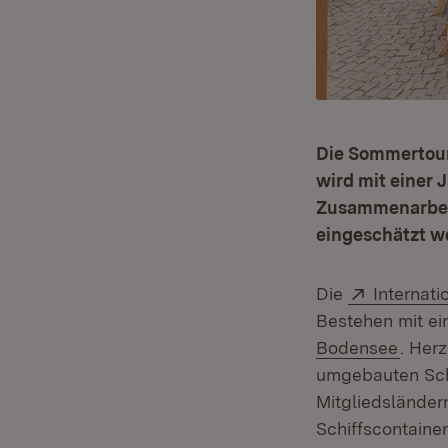
Die Sommertour
wird mit einer 
Zusammenarbeit
eingeschätzt w
Extern:
Die
Internat
Bestehen mit ei
(Öffn
Bodensee
. Her
umgebauten Schif
Mitgliedsländer
Schiffscontaine