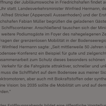
röffnung der Jubiläumswoche in Friedrichshafen findet 
8 Uhr statt. Landesverkehrsminister Winfried Hermann, d
 Alfred Stricker (Appenzell Ausserrhoden) und der Ers
richshafen Fabian Müller begrüßen die geladenen Gäste 
 Schiffscontainer. Anschließend tauschen sich der Minis
d weitere Podiumsgäste im Foyer des nahegelegenen Z
agen der grenzenlosen Mobilität in der Bodenseeregi
 Winfried Hermann sagte: „Seit mittlerweile 50 Jahren i
odensee-Konferenz ein Beispiel für gute und zielgerich
Zusammenarbeit zum Schutz dieses besonders schönen S
 Verkehr für die Fahrgäste attraktiver, schneller und un
uss die Schifffahrt auf dem Bodensee aus meiner Sic
ektromotoren, aber auch mit Biokraftstoffen oder synth
ine Vision: bis 2035 sollte die Mobilität um und auf de
rden.“
es Eröffnungsabends bildet eine öffentliche Vorstell