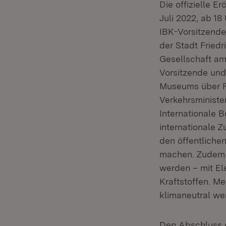
Die offizielle E
Juli 2022, ab 1
IBK-Vorsitzende
der Stadt Fried
Gesellschaft am
Vorsitzende un
Museums über Fr
Verkehrsminister
Internationale B
internationale 
den öffentlichen
machen. Zudem m
werden – mit El
Kraftstoffen. Me
klimaneutral we
Den Abschluss d