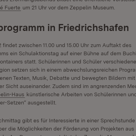
(Öffnet in neuem Fenster)
fé Fuerte
um 21 Uhr vor dem Zeppelin Museum.
rogramm in Friedrichshafen
2 findet zwischen 11.00 und 15.00 Uhr zum Auftakt des
s ein Schulaktionstag auf einer Bühne auf dem Buchh
ntainers statt. Schülerinnen und Schüler verschieden
gion setzen sich in einem abwechslungsreichen Progr
enen Texten, Musik, Debatte und bewegten Bildern mit
hrer Sicht auseinander. Zudem sind im angrenzenden M
(Öffnet in neuem Fenster)
elin-Haus
künstlerische Arbeiten von Schülerinnen un
er-Setzen“ ausgestellt.
mittag gibt es für Interessierte in einer Sprechstund
ber die Möglichkeiten der Förderung von Projekten aus