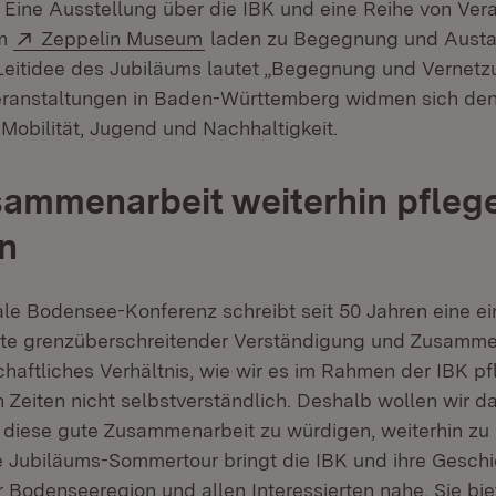
 Eine Ausstellung über die IBK und eine Reihe von Ve
Extern:
(Öffnet in neuem Fenster)
im
Zeppelin Museum
laden zu Begegnung und Austau
eitidee des Jubiläums lautet „Begegnung und Vernetzu
eranstaltungen in Baden-Württemberg widmen sich de
obilität, Jugend und Nachhaltigkeit.
ammenarbeit weiterhin pfleg
n
ale Bodensee-Konferenz schreibt seit 50 Jahren eine ei
te grenzüberschreitender Verständigung und Zusammen
aftliches Verhältnis, wie wir es im Rahmen der IBK pfl
n Zeiten nicht selbstverständlich. Deshalb wollen wir 
diese gute Zusammenarbeit zu würdigen, weiterhin zu
 Jubiläums-Sommertour bringt die IBK und ihre Gesch
 Bodenseeregion und allen Interessierten nahe. Sie bie