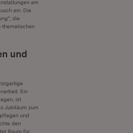
ranstaltungen am
sch ein. Die
ng“; die
n thematischen
en und
nzigartige
arbeit. Ein
egen, ist
das Jubiläum zum
 pflegen und
ichte den
tet Raum für