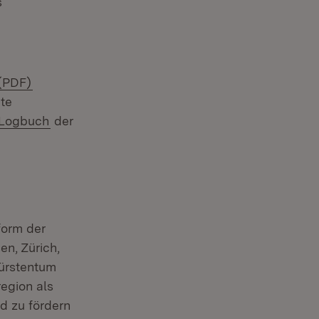
s
(Öffnet in neuem Fenster)
(PDF)
te
(Öffnet in neuem Fenster)
 Logbuch
der
form der
n, Zürich,
Fürstentum
region als
nd zu fördern