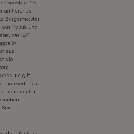
am Dienstag, 26.
er amtierende
te Bürgermeister
aus Politik und
ter, der IBK-
eppelin
on aus.
st die
tete
ees. Es gilt,
komplizierter zu
ht klimaneutral
etischen
m See
Extern:
ung des
Open