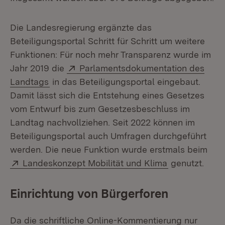
Die Landesregierung ergänzte das
Beteiligungsportal Schritt für Schritt um weitere
Funktionen: Für noch mehr Transparenz wurde im
Extern:
Jahr 2019 die
Parlamentsdokumentation des
(Öffnet in neuem Fenster)
Landtags
in das Beteiligungsportal eingebaut.
Damit lässt sich die Entstehung eines Gesetzes
vom Entwurf bis zum Gesetzesbeschluss im
Landtag nachvollziehen. Seit 2022 können im
Beteiligungsportal auch Umfragen durchgeführt
werden. Die neue Funktion wurde erstmals beim
Extern:
(Öffnet in ne
Landeskonzept Mobilität und Klima
genutzt.
Einrichtung von Bürgerforen
Da die schriftliche Online-Kommentierung nur