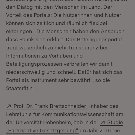
den Dialog mit den Menschen im Land. Der
Vorteil des Portals: Die Nutzerinnen und Nutzer
können sich zeitlich und räumlich flexibel
einbringen. „Die Menschen haben den Anspruch,
dass Politik sich erklärt. Das Beteiligungsportal
trägt wesentlich zu mehr Transparenz bei.
Informationen zu Vorhaben und
Beteiligungsprozessen verbreiten wir damit
niederschwellig und schnell. Dafür hat sich das
Portal als Instrument sehr bewährt“, so die
Staatsrätin.
Extern:
(Öffnet in neuem Fe
Prof. Dr. Frank Brettschneider
, Inhaber des
Lehrstuhls für Kommunikationswissenschaft am
Extern:
der Universität Hohenheim, hob in der
Studie
(Öffnet in neuem Fenst
„Partizipative Gesetzgebung“
im Jahr 2016 die