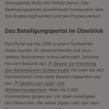
überragende Rolle des Portals hervor: Das
Beteiligungsportal gewährleiste Transparenz über
das Regierungshandeln und den Prozessverlauf.
Das Beteiligungsportal im Überblick
Das Portal war bis 2016 in einem Testbetrieb.
Dabei wurden 34 Gesetzentwürfe und neun
weitere Maßnahmen online behandelt. Darunter
Extern:
fiel zum Beispiel das
Gesetz zur Errichtung
(Öffnet in neuem Fe
des Nationalparks Schwarzwald
mit mehr als 400
Kommentaren. Eine erste Bewährungsprobe war
Extern:
das
Gesetz zum Jagd- und
(Öffnet in neuem Fenster)
Wildtiermanagement
: Mehr als 2.400
Kommentare gingen ein. Vor allem beteiligten
sich Menschen, die selbst jagten oder sich dem