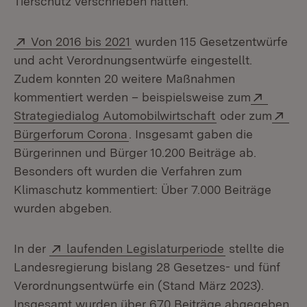
Tierschutz verschrieben hatten.
Extern:
(Öffnet in neuem Fenster)
Von 2016 bis 2021
wurden 115 Gesetzentwürfe
und acht Verordnungsentwürfe eingestellt.
Zudem konnten 20 weitere Maßnahmen
Extern:
kommentiert werden – beispielsweise zum
(Öffnet in neue
Ext
Strategiedialog Automobilwirtschaft
oder zum
(Öffnet in neuem Fenster)
Bürgerforum Corona
. Insgesamt gaben die
Bürgerinnen und Bürger 10.200 Beiträge ab.
Besonders oft wurden die Verfahren zum
Klimaschutz kommentiert: Über 7.000 Beiträge
wurden abgeben.
Extern:
(Öffnet in neu
In der
laufenden Legislaturperiode
stellte die
Landesregierung bislang 28 Gesetzes- und fünf
Verordnungsentwürfe ein (Stand März 2023).
Insgesamt wurden über 670 Beiträge abgegeben.