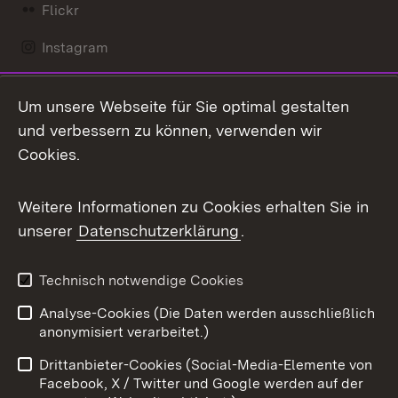
Flickr
Instagram
LinkedIn
Um unsere Webseite für Sie optimal gestalten
Mastodon
und verbessern zu können, verwenden wir
Cookies.
Messenger
Social Wall
Weitere Informationen zu Cookies erhalten Sie in
unserer
Datenschutzerklärung
.
X / Twitter
Youtube
Technisch notwendige Cookies
Analyse-Cookies (Die Daten werden ausschließlich
Zum 
anonymisiert verarbeitet.)
Impressum
Kontakt
Drittanbieter-Cookies (Social-Media-Elemente von
Benutzungshinweise
Barrierefreiheit
Facebook, X / Twitter und Google werden auf der