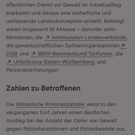
öffentlichen Dienst vor Gewalt im Arbeitsalltag
erarbeitet und daraus eine einheitliche und
umfassende Landeskonzeption erstellt. Beteiligt
waren insgesamt 18 Akteure – darunter zehn
Extern:
(Öf
Ministerien, die
kommunalen Landesverbände
,
Ext
die gewerkschaftlichen Spitzenorganisationen
(Öffnet in neuem Fenster)
Extern:
(Öffnet i
DGB
und
BBW-Beamtenbund Tarifunion
, die
Extern:
(Öffnet in neue
Unfallkasse Baden-Württemberg
und
Personalvertretungen.
Zahlen zu Betroffenen
Die
Polizeiliche Kriminalstatistik
weist in den
vergangenen fünf Jahren einen deutlichen
Anstieg bei der Anzahl der Opfer von Gewalt
gegen Polizeibeamtinnen und Polizeibeamte aus.