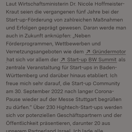
Laut Wirtschaftsministerin Dr. Nicole Hoffmeister-
Kraut seien die vergangenen fünf Jahre bei der
Start-up-Förderung von zahlreichen Maßnahmen
und Erfolgen geprägt gewesen. Daran werde man
auch in Zukunft anknüpfen: „Neben
Förderprogrammen, Wettbewerben und
Extern:
Vernetzungsangeboten wie dem
Gründermotor
(Öffnet in neuem Fenster)
Extern:
(Öffne
hat sich vor allem der
Start-up BW Summit
als
zentrale Veranstaltung für Start-ups in Baden-
Württemberg und darüber hinaus etabliert. Ich
freue mich sehr darauf, die Start-up Community
am 30. September 2022 nach langer Corona-
Pause wieder auf der Messe Stuttgart begrüßen
zu dürfen.“ Über 230 Hightech-Start-ups werden
sich vor potenziellen Geschäftspartnern und der
Öffentlichkeit präsentieren, darunter 20 aus
unserem Partnerland Israel. Ich lade alle