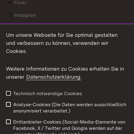
Flickr
Instagram
LinkedIn
Um unsere Webseite für Sie optimal gestalten
Mastodon
und verbessern zu können, verwenden wir
Cookies.
Messenger
Social Wall
Weitere Informationen zu Cookies erhalten Sie in
unserer
Datenschutzerklärung
.
X / Twitter
Youtube
Technisch notwendige Cookies
Analyse-Cookies (Die Daten werden ausschließlich
Zum 
anonymisiert verarbeitet.)
Impressum
Kontakt
Drittanbieter-Cookies (Social-Media-Elemente von
Benutzungshinweise
Barrierefreiheit
Facebook, X / Twitter und Google werden auf der