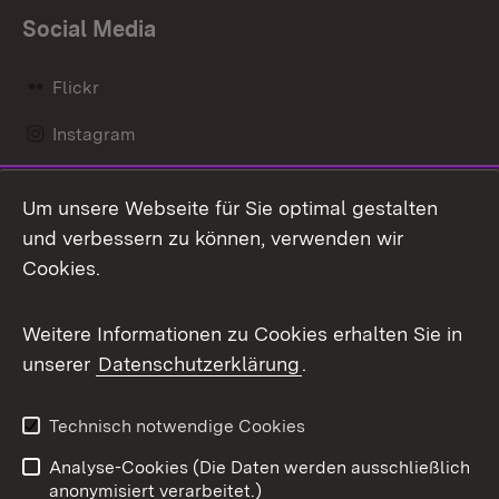
Social Media
Flickr
Instagram
LinkedIn
Um unsere Webseite für Sie optimal gestalten
Mastodon
und verbessern zu können, verwenden wir
Cookies.
Messenger
Social Wall
Weitere Informationen zu Cookies erhalten Sie in
unserer
Datenschutzerklärung
.
X / Twitter
Youtube
Technisch notwendige Cookies
Analyse-Cookies (Die Daten werden ausschließlich
Zum 
anonymisiert verarbeitet.)