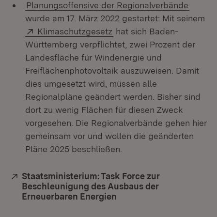
Planungsoffensive der Regionalverbände
wurde am 17. März 2022 gestartet: Mit seinem
Extern:
(Öffnet in neuem Fenster)
Klimaschutzgesetz
hat sich Baden-
Württemberg verpflichtet, zwei Prozent der
Landesfläche für Windenergie und
Freiflächenphotovoltaik auszuweisen. Damit
dies umgesetzt wird, müssen alle
Regionalpläne geändert werden. Bisher sind
dort zu wenig Flächen für diesen Zweck
vorgesehen. Die Regionalverbände gehen hier
gemeinsam vor und wollen die geänderten
Pläne 2025 beschließen.
Extern:
Staatsministerium: Task Force zur
Beschleunigung des Ausbaus der
Erneuerbaren Energien
(Öffnet in neuem Fenste