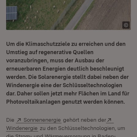
Um die Klimaschutzziele zu erreichen und den
Umstieg auf regenerative Quellen
voranzubringen, muss der Ausbau der
erneuerbaren Energien deutlich beschleunigt
werden. Die Solarenergie stellt dabei neben der
Windenergie eine der Schlüsseltechnologien
dar. Daher sollen jetzt mehr Flächen im Land für
Photovoltaikanlagen genutzt werden können.
Extern:
(Öffnet in neuem Fenster)
Extern:
Die
Sonnenenergie
gehört neben der
(Öffnet in neuem Fenster)
Windenergie
zu den Schlüsseltechnologien, um
die Strom- und Wärmeversorgung in Baden-