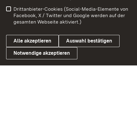
Impressum
Kontakt
Drittanbieter-Cookies (Social-Media-Elemente von
Benutzungshinweise
Barrierefreiheit
Facebook, X / Twitter und Google werden auf der
gesamten Webseite aktiviert.)
Datenschutz
Cookies
Alle akzeptieren
Auswahl bestätigen
Notwendige akzeptieren
Link zum Landesportal