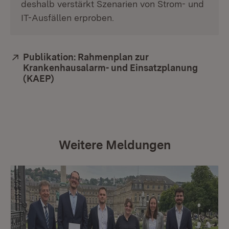
deshalb verstärkt Szenarien von Strom- und
IT-Ausfällen erproben.
Extern:
Publikation: Rahmenplan zur
Krankenhausalarm- und Einsatzplanung
(KAEP)
(Öffnet in neuem Fenster)
Weitere Meldungen