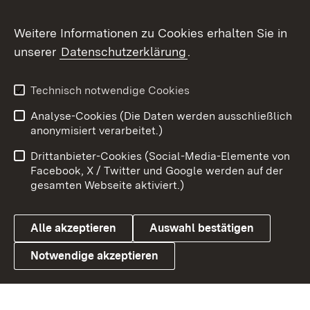
Social Wall
Weitere Informationen zu Cookies erhalten Sie in
unserer
Datenschutzerklärung
.
X / Twitter
Youtube
Technisch notwendige Cookies
Analyse-Cookies (Die Daten werden ausschließlich
Zum 
anonymisiert verarbeitet.)
Impressum
Kontakt
Drittanbieter-Cookies (Social-Media-Elemente von
Benutzungshinweise
Barrierefreiheit
Facebook, X / Twitter und Google werden auf der
gesamten Webseite aktiviert.)
Datenschutz
Cookies
Alle akzeptieren
Auswahl bestätigen
Notwendige akzeptieren
Link zum Landesportal