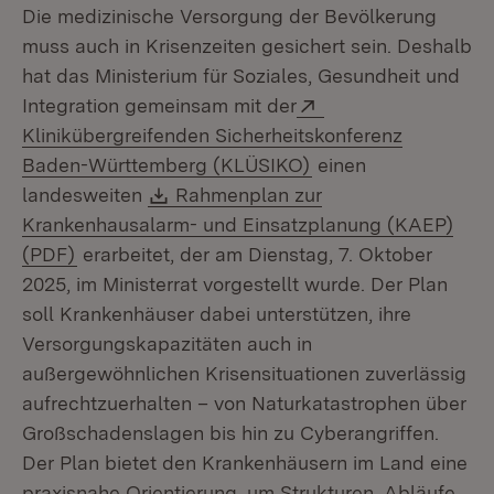
Die medizinische Versorgung der Bevölkerung
muss auch in Krisenzeiten gesichert sein. Deshalb
hat das Ministerium für Soziales, Gesundheit und
Extern:
Integration gemeinsam mit der
Klinikübergreifenden Sicherheitskonferenz
(Öffnet in neuem Fe
Baden-Württemberg (KLÜSIKO)
einen
Download:
landesweiten
Rahmenplan zur
Krankenhausalarm- und Einsatzplanung (KAEP)
(Öffnet in neuem Fenster)
(PDF)
erarbeitet, der am Dienstag, 7. Oktober
2025, im Ministerrat vorgestellt wurde. Der Plan
soll Krankenhäuser dabei unterstützen, ihre
Versorgungskapazitäten auch in
außergewöhnlichen Krisensituationen zuverlässig
aufrechtzuerhalten – von Naturkatastrophen über
Großschadenslagen bis hin zu Cyberangriffen.
Der Plan bietet den Krankenhäusern im Land eine
praxisnahe Orientierung, um Strukturen, Abläufe