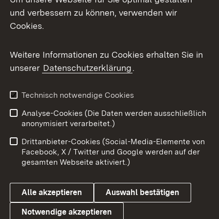
Mastodon
und verbessern zu können, verwenden wir
Cookies.
Messenger
Social Wall
Weitere Informationen zu Cookies erhalten Sie in
unserer
Datenschutzerklärung
.
X / Twitter
Youtube
Technisch notwendige Cookies
Analyse-Cookies (Die Daten werden ausschließlich
Zum 
anonymisiert verarbeitet.)
Impressum
Kontakt
Drittanbieter-Cookies (Social-Media-Elemente von
Benutzungshinweise
Barrierefreiheit
Facebook, X / Twitter und Google werden auf der
gesamten Webseite aktiviert.)
Datenschutz
Cookies
Alle akzeptieren
Auswahl bestätigen
Notwendige akzeptieren
Link zum Landesportal