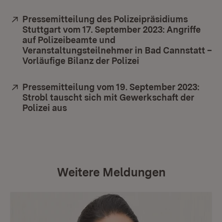
Extern:
Pressemitteilung des Polizeipräsidiums
Stuttgart vom 17. September 2023: Angriffe
auf Polizeibeamte und
Veranstaltungsteilnehmer in Bad Cannstatt –
Vorläufige Bilanz der Polizei
(Öffnet in neuem Fe
Extern:
Pressemitteilung vom 19. September 2023:
Strobl tauscht sich mit Gewerkschaft der
Polizei aus
(Öffnet in neuem Fenster)
Weitere Meldungen