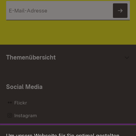
News
Themenübersicht
Social Media
Flickr
Instagram
LinkedIn
Um unsere Webseite für Sie optimal gestalten