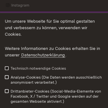
Instagram
LinkedIn
Um unsere Webseite für Sie optimal gestalten
Mastodon
und verbessern zu können, verwenden wir
Cookies.
Messenger
Social Wall
Weitere Informationen zu Cookies erhalten Sie in
unserer
Datenschutzerklärung
.
X / Twitter
Youtube
Technisch notwendige Cookies
Analyse-Cookies (Die Daten werden ausschließlich
Zum 
anonymisiert verarbeitet.)
Impressum
Kontakt
Drittanbieter-Cookies (Social-Media-Elemente von
Benutzungshinweise
Barrierefreiheit
Facebook, X / Twitter und Google werden auf der
gesamten Webseite aktiviert.)
Datenschutz
Cookies