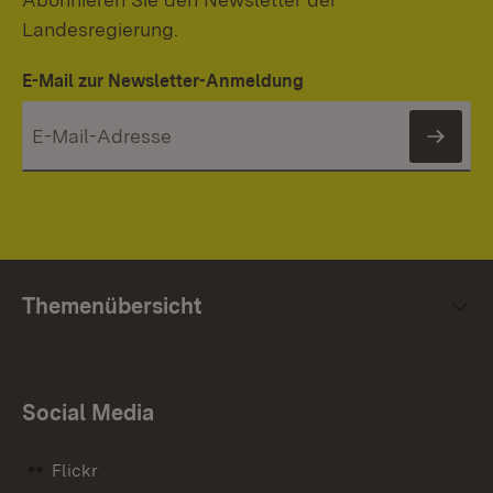
Landesregierung.
E-Mail zur Newsletter-Anmeldung
News
Themenübersicht
Social Media
Flickr