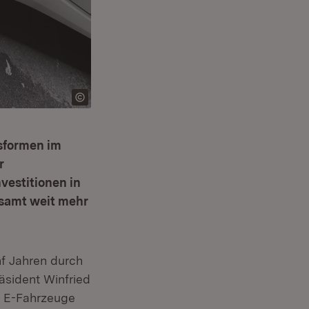
bsformen im
r
vestitionen in
esamt weit mehr
nf Jahren durch
äsident Winfried
r E-Fahrzeuge