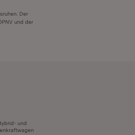
usruhen. Der
 ÖPNV und der
Hybrid- und
nenkraftwagen