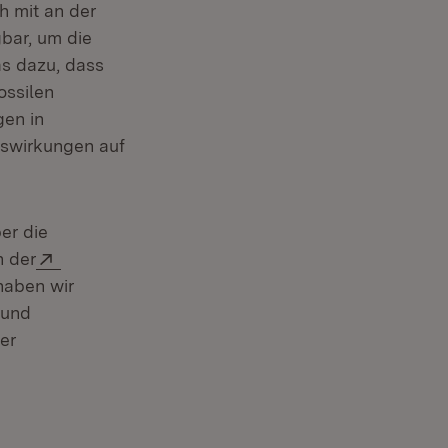
h mit an der
gbar, um die
as dazu, dass
ossilen
gen in
swirkungen auf
er die
Extern:
n der
haben wir
 und
er