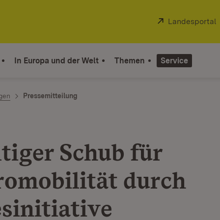
Extern:
Landesportal
In Europa und der Welt
Themen
Service
ngen
Pressemitteilung
tiger Schub für
romobilität durch
sinitiative