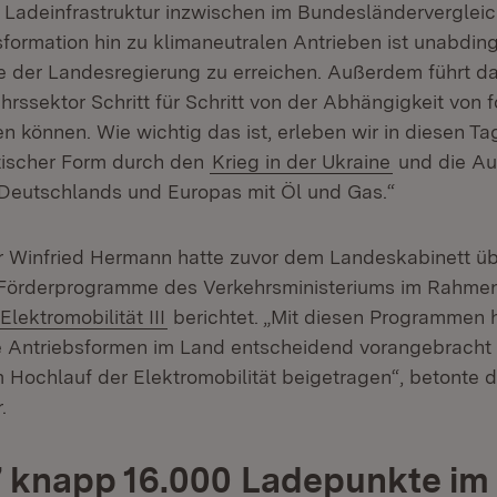
r Ladeinfrastruktur inzwischen im Bundesländervergleic
sformation hin zu klimaneutralen Antrieben ist unabdin
e der Landesregierung zu erreichen. Außerdem führt d
hrssektor Schritt für Schritt von der Abhängigkeit von f
en können. Wie wichtig das ist, erleben wir in diesen Ta
tischer Form durch den
Krieg in der Ukraine
und die Au
Deutschlands und Europas mit Öl und Gas.“
r Winfried Hermann hatte zuvor dem Landeskabinett üb
 Förderprogramme des Verkehrsministeriums im Rahme
(Öffnet in neuem Fenster)
Elektromobilität III
berichtet. „Mit diesen Programmen 
 Antriebsformen im Land entscheidend vorangebracht
Hochlauf der Elektromobilität beigetragen“, betonte d
.
7 knapp 16.000 Ladepunkte im