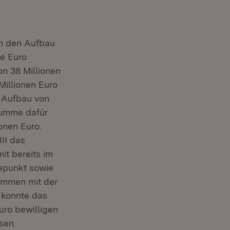
in den Aufbau
de Euro
nster)
n 38 Millionen
illionen Euro
er)
 Aufbau von
rsumme dafür
ionen Euro.
III das
nster)
t bereits im
depunkt sowie
ammen mit der
r)
(Öffnet in neuem Fenster)
konnte das
uro bewilligen
sen.