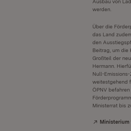
Ausbau von Lade
werden.
Über die Förde
das Land zudem 
den Ausstiegspf
Beitrag, um die 
Großteil der ne
Hermann. Hierfü
Null-Emissions-
weitestgehend f
ÖPNV befahren 
Förderprogramm
Ministerrat bis
Extern:
Ministerium 