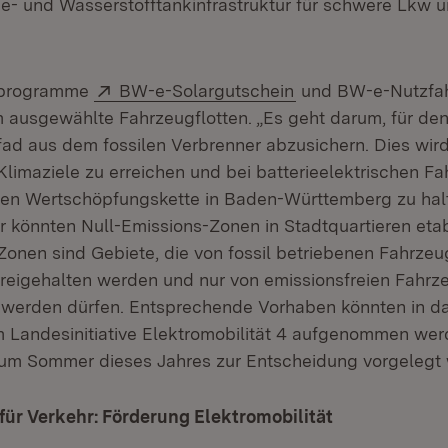
- und Wasserstofftankinfrastruktur für schwere Lkw 
Extern:
(Öffnet in neuem F
rprogramme
BW-e-Solargutschein
und BW-e-Nutzfah
ausgewählte Fahrzeugflotten. „Es geht darum, für d
ad aus dem fossilen Verbrenner abzusichern. Dies wird
Klimaziele zu erreichen und bei batterieelektrischen F
uen Wertschöpfungskette in Baden-Württemberg zu halt
r könnten Null-Emissions-Zonen in Stadtquartieren etab
Zonen sind Gebiete, die von fossil betriebenen Fahrze
reigehalten werden und nur von emissionsfreien Fahr
werden dürfen. Entsprechende Vorhaben könnten in d
 Landesinitiative Elektromobilität 4 aufgenommen we
 zum Sommer dieses Jahres zur Entscheidung vorgelegt 
für Verkehr: Förderung Elektromobilität
(Öffnet in ne