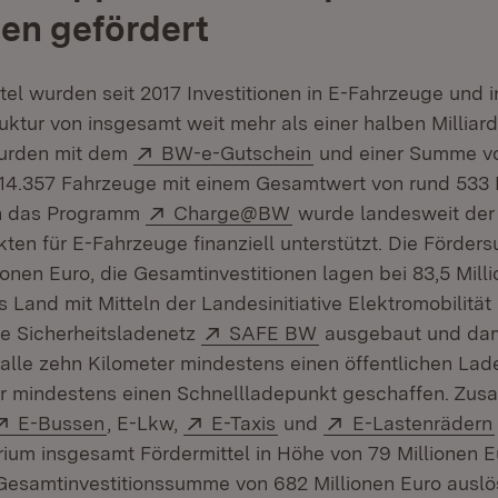
en gefördert
tel wurden seit 2017 Investitionen in E-Fahrzeuge und 
uktur von insgesamt weit mehr als einer halben Milliar
Extern:
(Öffnet in neuem Fe
wurden mit dem
BW-e-Gutschein
und einer Summe vo
14.357 Fahrzeuge mit einem Gesamtwert von rund 533 M
Extern:
(Öffnet in neuem Fenst
ch das Programm
Charge@BW
wurde landesweit der
ten für E-Fahrzeuge finanziell unterstützt. Die Förde
ionen Euro, die Gesamtinvestitionen lagen bei 83,5 Mill
 Land mit Mitteln der Landesinitiative Elektromobilität 
Extern:
(Öffnet in neuem Fe
e Sicherheitsladenetz
SAFE BW
ausgebaut und dami
lle zehn Kilometer mindestens einen öffentlichen La
er mindestens einen Schnellladepunkt geschaffen. Zus
Extern:
(Öffnet in neuem Fenster)
Extern:
(Öffnet in neuem Fenste
Extern:
E-Bussen
, E-Lkw,
E-Taxis
und
E-Lastenrädern
rium insgesamt Fördermittel in Höhe von 79 Millionen E
Gesamtinvestitionssumme von 682 Millionen Euro auslö