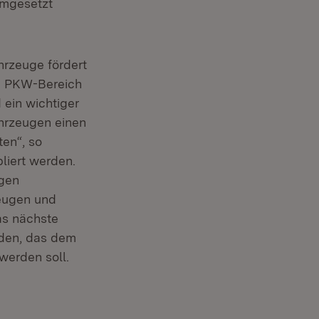
umgesetzt
enster)
rzeuge fördert
en PKW-Bereich
 ein wichtiger
ahrzeugen einen
en“, so
liert werden.
ugen
zeugen und
as nächste
rden, das dem
werden soll.
uem Fenster)