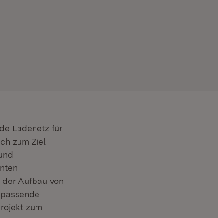
de Ladenetz für
ich zum Ziel
 und
nnten
, der Aufbau von
s passende
projekt zum