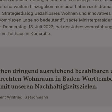
r sind weitere hinzugekommen oder haben sich dramati
Extern:
Strategiedialog Bezahlbares Wohnen und innovative
komplexen Lage so bedeutend“, sagte Ministerpräsiden
Donnerstag, 13. Juli 2023, bei der Jahresveranstaltun
 im Tollhaus in Karlsruhe.
chen dringend ausreichend bezahlbaren 
erechten Wohnraum in Baden-Württembe
mit unseren Nachhaltigkeitszielen.
dent Winfried Kretschmann