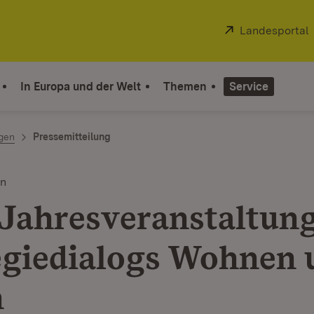
Extern:
Landesportal
In Europa und der Welt
Themen
Service
ngen
Pressemitteilung
en
 Jahresveranstaltung
egiedialogs Wohnen 
n