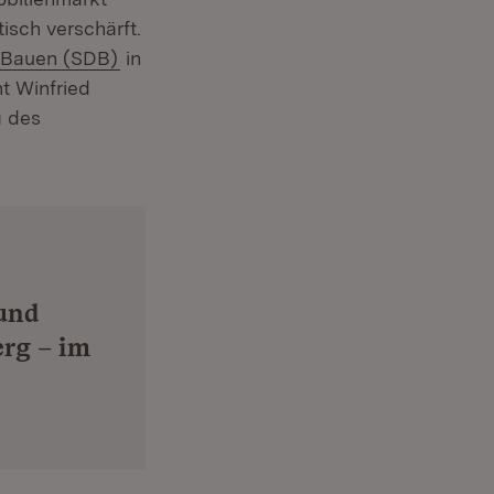
sch verschärft.
(Öffnet in neuem Fenster)
s Bauen (SDB)
in
t Winfried
g des
und
rg – im