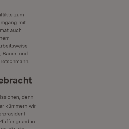
nflikte zum
Umgang mit
rmat auch
inem
Arbeitsweise
n, Bauen und
 Kretschmann.
gebracht
ssionen, denn
her kümmern wir
erpräsident
Pfaffengrund in