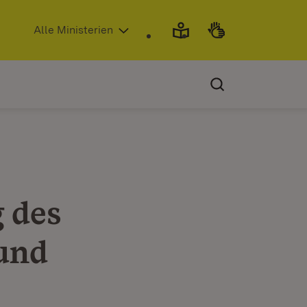
(Öffnet in neuem Fenster)
Alle Ministerien
 des
und