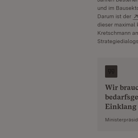
und im Bausekto
Darum ist der
dieser maximal 
Kretschmann am 
Strategiedialogs
Wir brau
bedarfsg
Einklang 
Ministerpräsi