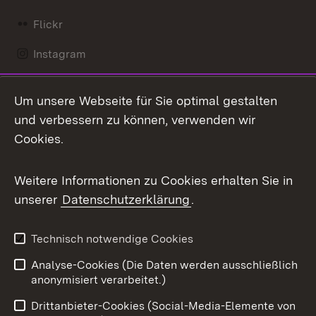
Flickr
Instagram
LinkedIn
Um unsere Webseite für Sie optimal gestalten
Mastodon
und verbessern zu können, verwenden wir
Cookies.
Messenger
Social Wall
Weitere Informationen zu Cookies erhalten Sie in
unserer
Datenschutzerklärung
.
X / Twitter
Youtube
Technisch notwendige Cookies
Analyse-Cookies (Die Daten werden ausschließlich
Zum 
anonymisiert verarbeitet.)
Impressum
Kontakt
Drittanbieter-Cookies (Social-Media-Elemente von
Benutzungshinweise
Barrierefreiheit