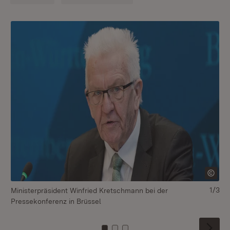
1/3
Ministerpräsident Winfried Kretschmann bei der
St
Pressekonferenz in Brüssel
in 