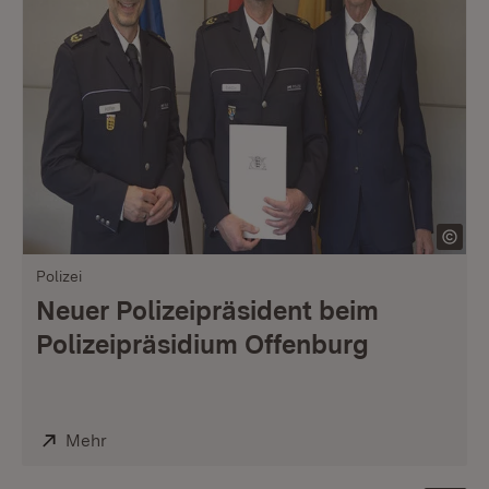
Polizei
Neuer Polizeipräsident beim
Polizeipräsidium Offenburg
Extern:
Mehr
(Öffnet in neuem Fenster)