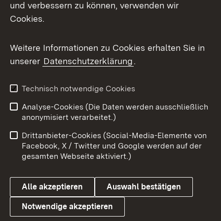
Mastodon
und verbessern zu können, verwenden wir
Cookies.
Messenger
Social Wall
Weitere Informationen zu Cookies erhalten Sie in
unserer
Datenschutzerklärung
.
X / Twitter
Youtube
Technisch notwendige Cookies
Analyse-Cookies (Die Daten werden ausschließlich
Zum 
anonymisiert verarbeitet.)
Impressum
Kontakt
Drittanbieter-Cookies (Social-Media-Elemente von
Benutzungshinweise
Barrierefreiheit
Facebook, X / Twitter und Google werden auf der
gesamten Webseite aktiviert.)
Datenschutz
Cookies
Alle akzeptieren
Auswahl bestätigen
Notwendige akzeptieren
Link zum Landesportal