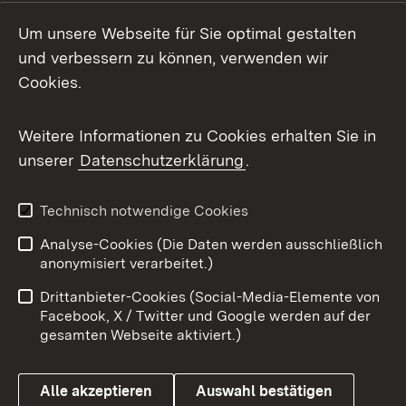
LinkedIn
Um unsere Webseite für Sie optimal gestalten
Mastodon
und verbessern zu können, verwenden wir
Cookies.
Messenger
Social Wall
Weitere Informationen zu Cookies erhalten Sie in
unserer
Datenschutzerklärung
.
X / Twitter
Youtube
Technisch notwendige Cookies
Analyse-Cookies (Die Daten werden ausschließlich
Zum 
anonymisiert verarbeitet.)
Impressum
Kontakt
Drittanbieter-Cookies (Social-Media-Elemente von
Benutzungshinweise
Barrierefreiheit
Facebook, X / Twitter und Google werden auf der
gesamten Webseite aktiviert.)
Datenschutz
Cookies
Alle akzeptieren
Auswahl bestätigen