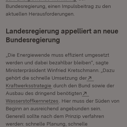
Bundesregierung, einen Impulsbeitrag zu den
aktuellen Herausforderungen.
Landesregierung appelliert an neue
Bundesregierung
„Die Energiewende muss effizient umgesetzt
werden und dabei bezahlbar bleiben“, sagte
Ministerpräsident Winfried Kretschmann. „Dazu
Extern:
gehört die schnelle Umsetzung der
(Öffnet in neuem Fenster)
Kraftwerksstrategie
durch den Bund sowie der
Extern:
Ausbau des dringend benötigten
(Öffnet in neuem Fenster)
Wasserstoffkernnetzes
. Hier muss der Süden von
Beginn an ausreichend angebunden sein.
Generell sollte nach dem Prinzip verfahren
werden: schnelle Planung, schnelle