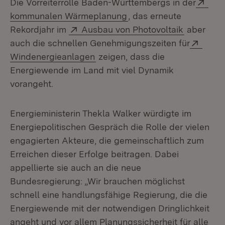
Exte
Die Vorreiterrolle Baden-Württembergs in der
(Öffnet in neuem Fenste
kommunalen Wärmeplanung
, das erneute
Extern:
(Öffnet i
Rekordjahr im
Ausbau von Photovoltaik
aber
Exter
auch die schnellen Genehmigungszeiten für
(Öffnet in neuem Fenster)
Windenergieanlagen
zeigen, dass die
Energiewende im Land mit viel Dynamik
vorangeht.
Energieministerin Thekla Walker würdigte im
Energiepolitischen Gespräch die Rolle der vielen
engagierten Akteure, die gemeinschaftlich zum
Erreichen dieser Erfolge beitragen. Dabei
appellierte sie auch an die neue
Bundesregierung: „Wir brauchen möglichst
schnell eine handlungsfähige Regierung, die die
Energiewende mit der notwendigen Dringlichkeit
angeht und vor allem Planungssicherheit für alle