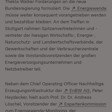
Thekla Walker Forderungen an die neue
Extern:
Bundesregierung formuliert. Die
Energiewende
(Öffnet in neuem Fenster)
müsse weiter konsequent vorangetrieben werden
und bezahlbar bleiben. An dem Treffen in
Stuttgart nahmen Spitzenvertreterinnen und -
vertreter der hiesigen Wirtschafts-, Energie-,
Naturschutz- und Landwirtschaftsverbände, der
Gewerkschaften und der Verbraucherzentrale
sowie die Vorstandsvorsitzenden der großen
Energieversorgungsunternehmen und
Netzbetreiber teil.
Neben dem Chief Operating Officer Nachhaltige
Extern:
(Öffnet in
Erzeugungsinfrastruktur der
EnBW AG
, Peter
Heydecker, hielt auch Prof. Dr. Dr. Andreas
Extern:
Löschel, Vorsitzender der
Expertenkommission
(Öffnet in neuem Fens
zum Energiewende-Monitoring
der