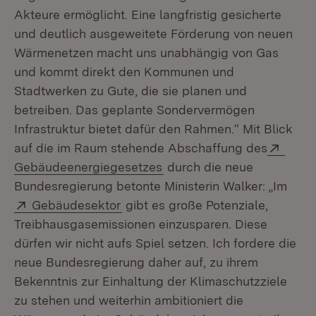
Akteure ermöglicht. Eine langfristig gesicherte
und deutlich ausgeweitete Förderung von neuen
Wärmenetzen macht uns unabhängig von Gas
und kommt direkt den Kommunen und
Stadtwerken zu Gute, die sie planen und
betreiben. Das geplante Sondervermögen
Infrastruktur bietet dafür den Rahmen.“ Mit Blick
Exter
auf die im Raum stehende Abschaffung des
(Öffnet in neuem Fenster)
Gebäudeenergiegesetzes
durch die neue
Bundesregierung betonte Ministerin Walker: „Im
Extern:
(Öffnet in neuem Fenster)
Gebäudesektor
gibt es große Potenziale,
Treibhausgasemissionen einzusparen. Diese
dürfen wir nicht aufs Spiel setzen. Ich fordere die
neue Bundesregierung daher auf, zu ihrem
Bekenntnis zur Einhaltung der Klimaschutzziele
zu stehen und weiterhin ambitioniert die