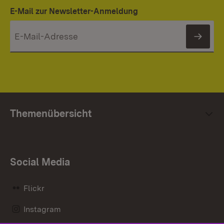
E-Mail zur Newsletter-Anmeldung
News
Themenübersicht
Social Media
Flickr
Instagram