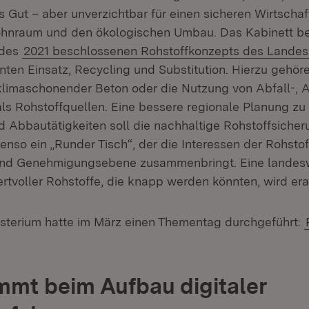
 Gut – aber unverzichtbar für einen sicheren Wirtschaf
hnraum und den ökologischen Umbau. Das Kabinett bef
 des
2021 beschlossenen Rohstoffkonzepts des Landes
nten Einsatz, Recycling und Substitution. Hierzu gehör
klimaschonender Beton oder die Nutzung von Abfall-,
s Rohstoffquellen. Eine bessere regionale Planung z
d Abbautätigkeiten soll die nachhaltige Rohstoffsicher
enso ein „Runder Tisch“, der die Interessen der Rohstof
und Genehmigungsebene zusammenbringt. Eine landesw
rtvoller Rohstoffe, die knapp werden könnten, wird erar
sterium hatte im März einen Thementag durchgeführt:
mt beim Aufbau digitaler