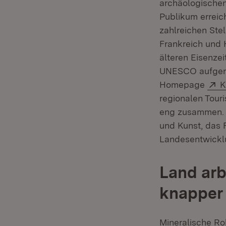
archäologischen
Publikum erreic
zahlreichen Stel
Frankreich und 
älteren Eisenzei
UNESCO aufgenom
E
Homepage
K
regionalen Tou
eng zusammen. A
und Kunst, das 
Landesentwickl
Land arb
knapper
Mineralische Ro