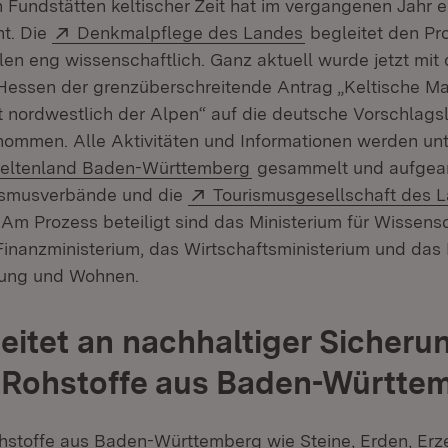
 Fundstätten keltischer Zeit hat im vergangenen Jahr ei
Extern:
(Öffnet in neuem 
ht. Die
Denkmalpflege des Landes
begleitet den Pr
len eng wissenschaftlich. Ganz aktuell wurde jetzt mit
Hessen der grenzüberschreitende Antrag „Keltische Ma
t nordwestlich der Alpen“ auf die deutsche Vorschlagsl
men. Alle Aktivitäten und Informationen werden unte
xtern:
(Öffnet in neuem Fenste
eltenland Baden-Württemberg
gesammelt und aufgearb
Extern:
rismusverbände und die
Tourismusgesellschaft des 
m Prozess beteiligt sind das Ministerium für Wissens
Finanzministerium, das Wirtschaftsministerium und das 
ung und Wohnen.
eitet an nachhaltiger Sicheru
 Rohstoffe aus Baden-Württe
hstoffe aus Baden-Württemberg wie Steine, Erden, Erze