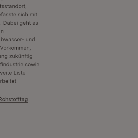
tsstandort,
asste sich mit
. Dabei geht es
en
 Abwasser- und
u Vorkommen,
ung zukünftig
findustrie sowie
eite Liste
beitet.
Rohstofftag