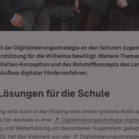
t der Digitalisierungsstrategie an den Schulen zuge
erstützung für die Wilhelma bewilligt. Weitere Theme
Kelten-Konzeption und des Rohstoffkonzepts des La
Aufbau digitaler Förderverfahren.
 Lösungen für die Schule
ung wird auch in der Bildung eine immer größere Rolle s
Extern:
 hat deshalb in ihrer
Digitalisierungsstrategie digi
g und Weiterbildung ein besonderes Augenmerk gelegt
Extern:
3, hat das Kabinett nun der
Digitalisierungsstrateg