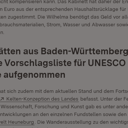
nicht kompensieren kann. Das Kabinett hat daher der 
nen Euro aus der entsprechenden Haushaltsrücklage für I
iken zugestimmt. Die Wilhelma benötigt das Geld vor al
erbrauchsmaterialien, Strom, Wasser und Abwasser sowi
n.
ätten aus Baden-Württemberg
 Vorschlagsliste für UNESCO
e aufgenommen
 hat sich zudem mit dem aktuellen Stand und dem Fortsc
Extern:
(Öffnet in neuem Fen
Kelten-Konzeption des Landes
befasst. Unter der 
r Wissenschaft, Forschung und Kunst gab es unter ande
ntwicklungen an den einzelnen Fundstellen sowie den
welt Heuneburg
. Die Wanderausstellung zu den wichtig