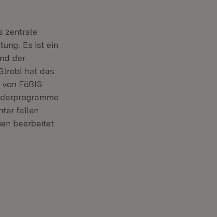
s zentrale
ung. Es ist ein
nd der
Strobl hat das
g von FöBIS
örderprogramme
ter fallen
ien bearbeitet