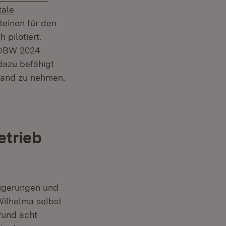
rn:
tale
teinen für den
n neuem Fenster)
h pilotiert.
E@BW 2024
dazu befähigt
 Hand zu nehmen.
etrieb
eigerungen und
Wilhelma selbst
rund acht