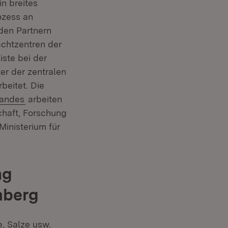
n breites
Fenster)
ozess an
 den Partnern
chtzentren der
iste bei der
r der zentralen
r)
eitet. Die
(Öffnet in neuem Fenster)
Landes
arbeiten
chaft, Forschung
Ministerium für
ng
mberg
, Salze usw.