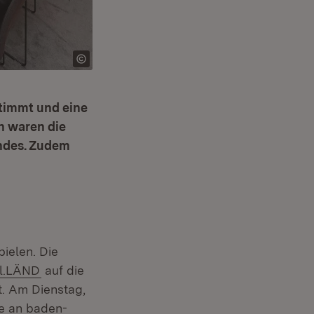
stimmt und eine
n waren die
ndes. Zudem
pielen. Die
(Öffnet in neuem Fenster)
tal.LÄND
auf die
. Am Dienstag,
ie an baden-