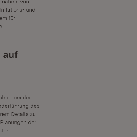
Entnahme von
nflations- und
lem für
e
 auf
hritt bei der
ster)
Federführung des
rem Details zu
 Planungen der
sten