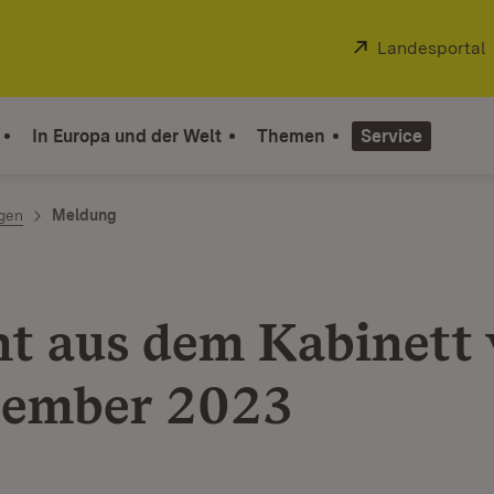
Extern:
Landesportal
In Europa und der Welt
Themen
Service
ngen
Meldung
ht aus dem Kabinett
zember 2023