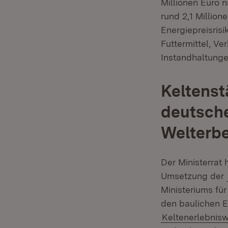
Millionen Euro 
rund 2,1 Millio
Energiepreisris
Futtermittel, V
Instandhaltunge
Keltenst
deutsche
Welterb
Der Ministerrat
Umsetzung der
Ministeriums fü
den baulichen E
Keltenerlebnis