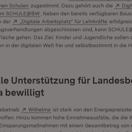
(Öffnet in neuem Fenster)
Exte
hen Schulen
zugestimmt. Dazu gehört auch die
Digi
(Öffnet in neuem Fenster)
form SCHULE@BW
. Neben den bereits verfügbaren Baus
Extern:
(Öffnet i
e der
„Digitale Arbeitsplatz“ für Lehrkräfte
erfolgreic
ragsverhandlungen abgeschlossen sind, kann SCHUL
 Fläche gehen. Das Ziel: Kinder und Jugendliche sollen 
n in der digitalen Welt frei und selbstbestimmt in die
lle Unterstützung für Landesb
 bewilligt
Extern:
(Öffnet in neuem Fenster)
sbetrieb
Wilhelma
ist stark von den Energiepreisst
etroffen. Hinzu kommen hohe Einnahmeausfälle, die die 
e Einsparungsmaßnahmen mit einem Gesamtbetrag von 