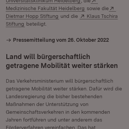
Universitätsklinikum Heidelberg
, die
(Öffnet in neuem F
Exter
Medizinische Fakultät Heidelberg
sowie die
(Öffnet in neuem Fenster)
Extern:
Dietmar Hopp Stiftung
und die
Klaus Tschira
(Öffnet in neuem Fenster)
Stiftung
beteiligt.
Pressemitteilung vom 26. Oktober 2022
Land will bürgerschaftlich
getragene Mobilität weiter stärken
Das Verkehrsministerium will bürgerschaftlich
getragene Mobilität weiter stärken. Dafür wird die
Landesregierung die bisher bestehenden
Maßnahmen der Unterstützung von
Gemeinschaftsverkehren in den kommenden
Jahren fortführen und unter anderem das
Förderverfahren vereinfachen. Das hat