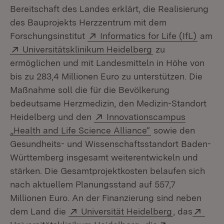
Bereitschaft des Landes erklärt, die Realisierung
des Bauprojekts Herzzentrum mit dem
Extern:
(Öffne
Forschungsinstitut
Informatics for Life (IfL)
am
Extern:
(Öffnet in neuem 
Universitätsklinikum Heidelberg
zu
ermöglichen und mit Landesmitteln in Höhe von
bis zu 283,4 Millionen Euro zu unterstützen. Die
Maßnahme soll die für die Bevölkerung
bedeutsame Herzmedizin, den Medizin-Standort
Extern:
Heidelberg und den
Innovationscampus
(Öffnet in neuem 
„Health and Life Science Alliance“
sowie den
Gesundheits- und Wissenschaftsstandort Baden-
Württemberg insgesamt weiterentwickeln und
stärken. Die Gesamtprojektkosten belaufen sich
nach aktuellem Planungsstand auf 557,7
Millionen Euro. An der Finanzierung sind neben
Extern:
(Öffnet in n
Exte
dem Land die
Universität Heidelberg
, das
(Öffnet in neuem Fen
Extern: