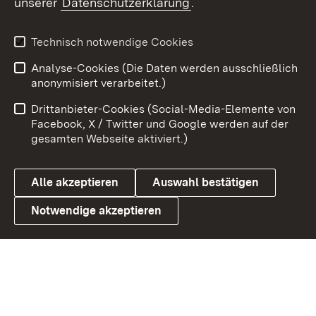
unserer
Datenschutzerklärung
.
X / Twitter
Youtube
Technisch notwendige Cookies
Analyse-Cookies (Die Daten werden ausschließlich
Zum 
anonymisiert verarbeitet.)
Impressum
Kontakt
Drittanbieter-Cookies (Social-Media-Elemente von
Benutzungshinweise
Barrierefreiheit
Facebook, X / Twitter und Google werden auf der
gesamten Webseite aktiviert.)
Datenschutz
Cookies
Alle akzeptieren
Auswahl bestätigen
Notwendige akzeptieren
Link zum Landesportal