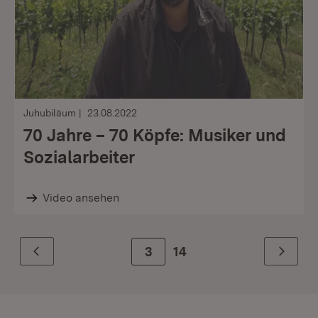
Juhubiläum
23.08.2022
70 Jahre – 70 Köpfe: Musiker und
Sozialarbeiter
Video ansehen
Zur Seite
3
14
Zurück
Weiter