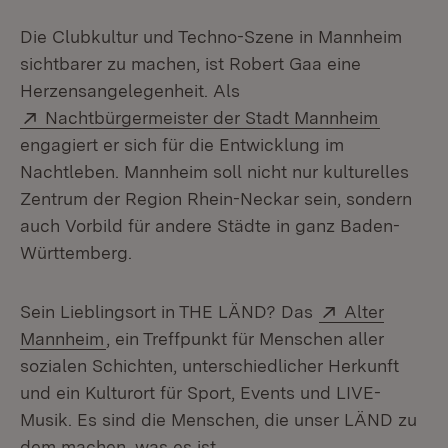
Die Clubkultur und Techno-Szene in Mannheim
sichtbarer zu machen, ist Robert Gaa eine
Herzensangelegenheit. Als
Extern:
(Öffnet 
Nachtbürgermeister der Stadt Mannheim
engagiert er sich für die Entwicklung im
Nachtleben. Mannheim soll nicht nur kulturelles
Zentrum der Region Rhein-Neckar sein, sondern
auch Vorbild für andere Städte in ganz Baden-
Württemberg.
Extern:
Sein Lieblingsort in THE LÄND? Das
Alter
(Öffnet in neuem Fenster)
Mannheim
, ein Treffpunkt für Menschen aller
sozialen Schichten, unterschiedlicher Herkunft
und ein Kulturort für Sport, Events und LIVE-
Musik. Es sind die Menschen, die unser LÄND zu
dem machen, was es ist.