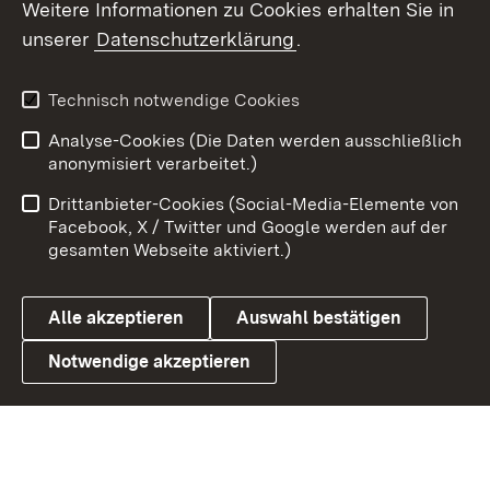
Weitere Informationen zu Cookies erhalten Sie in
unserer
Datenschutzerklärung
.
X / Twitter
Youtube
Technisch notwendige Cookies
Analyse-Cookies (Die Daten werden ausschließlich
Zum 
anonymisiert verarbeitet.)
Impressum
Kontakt
Drittanbieter-Cookies (Social-Media-Elemente von
Benutzungshinweise
Barrierefreiheit
Facebook, X / Twitter und Google werden auf der
gesamten Webseite aktiviert.)
Datenschutz
Cookies
Alle akzeptieren
Auswahl bestätigen
Notwendige akzeptieren
Link zum Landesportal