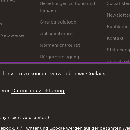
 der EU
Beziehungen zu Bund und
Social Med
Ländern
Newsletter
Strategiedialoge
n
Publikatio
Antisemitismus
 Netzwerke
Kontakt
Normenkontrollrat
Stellenan
Bürgerbeteiligung
Ausschrei
Medienpolitik
Europapool
erbessern zu können, verwenden wir Cookies.
Gesetze u
Innovationslabor
mberg in der
serer
Datenschutzerklärung
.
Protokoll und
Konsulatswesen
zusammenarbeit
Orden und Ehrenzeichen
nymisiert verarbeitet.)
ebook, X / Twitter und Google werden auf der gesamten Webs