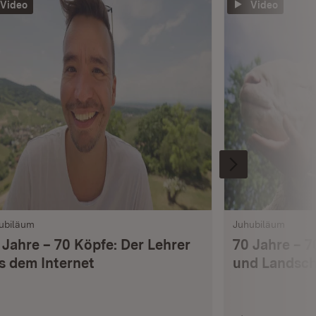
Video
Video
ubiläum
Juhubiläum
 Jahre – 70 Köpfe: Der Lehrer
70 Jahre – 7
s dem Internet
und Landsch