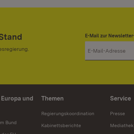
 Stand
E-Mail zur Newslett
esregierung.
n Europa und
Themen
Service
Regierungskoordination
Presse
im Bund
Kabinettsberichte
Mediathek