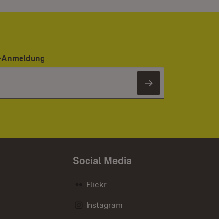
er-Anmeldung
Newsletter 
Social Media
Flickr
Instagram