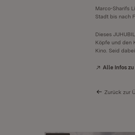
Marco-Sharifs L
Stadt bis nach 
Dieses JUHUBILÄ
Köpfe und den K
Kino. Seid dabei
Extern:
Alle Infos z
Zurück zur 