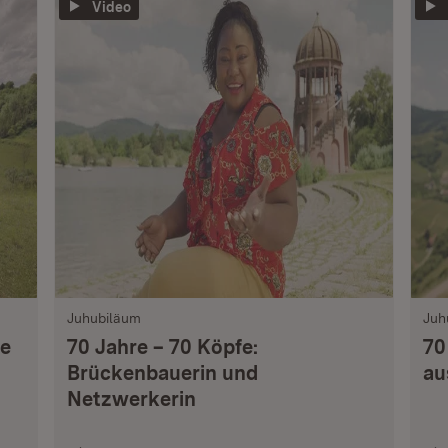
Video
Juhubiläum
Juh
re
70 Jahre – 70 Köpfe:
70
Brückenbauerin und
au
Netzwerkerin