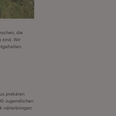
nschen, die
 sind. Wir
neuem Fenster)
stgehalten.
us prekären
000 Jugendlichen
 Fenster)
k näherbringen.