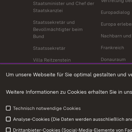
Vertretung bei
Staatsminister und Chef der
Staatskanzlei
Europadialog
Staatssekretär und
Europa erlebe
Bevollmächtigter beim
Nachbarn und
Bund
Frankreich
Staatssekretär
Donauraum
Villa Reitzenstein
Dynamischer 
Kontakt und Anfahrt
Um unsere Webseite für Sie optimal gestalten und v
Baden-Württe
Welt
Weitere Informationen zu Cookies erhalten Sie in un
Entwicklungs
Technisch notwendige Cookies
Analyse-Cookies (Die Daten werden ausschließlich ano
Drittanbieter-Cookies (Social-Media-Elemente von Fac