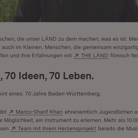
schen, die unser LÄND zu dem machen, was es ist. Me
– auch im Kleinen. Menschen, die gemeinsam einzigartig
Extern:
(Öffnet in 
ffen und ihre Erfahrungen mit
THE LÄND
filmisch fe
, 70 Ideen, 70 Leben.
reint eines: 70 Jahre Baden-Württemberg.
Extern:
(Öffnet in neuem Fenster)
gibt
Marco-Sharif Khan
ehrenamtlich Jugendlichen a
e Möglichkeit, ein Instrument zu erlernen. Mehr als 10.
Extern:
(Öffnet in neuem
sein
Team mit ihrem Herzensprojekt
bereits die Musi