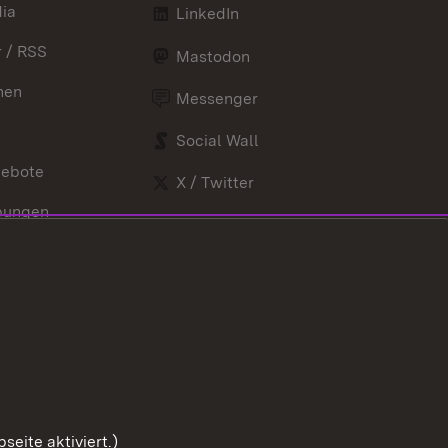
ia
LinkedIn
 / RSS
Mastodon
nen
Messenger
Social Wall
gebote
X / Twitter
bungen
Youtube
nd Verordnungen
eite aktiviert.)