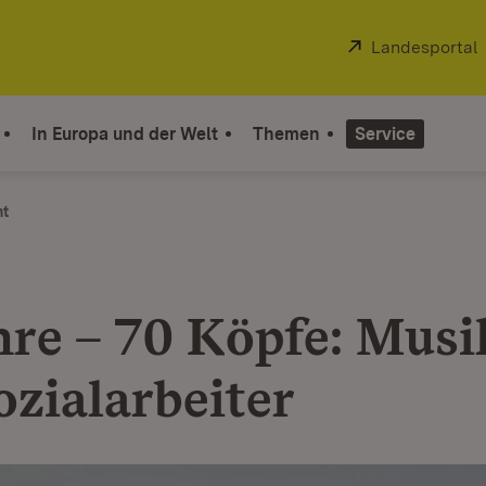
Extern:
Landesportal
In Europa und der Welt
Themen
Service
ht
hre – 70 Köpfe: Musi
ozialarbeiter