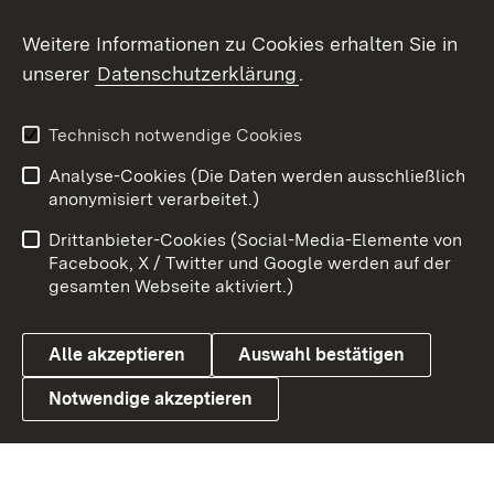
Social Wall
Weitere Informationen zu Cookies erhalten Sie in
unserer
Datenschutzerklärung
.
X / Twitter
Youtube
Technisch notwendige Cookies
Analyse-Cookies (Die Daten werden ausschließlich
Zum 
anonymisiert verarbeitet.)
Impressum
Kontakt
Drittanbieter-Cookies (Social-Media-Elemente von
Benutzungshinweise
Barrierefreiheit
Facebook, X / Twitter und Google werden auf der
gesamten Webseite aktiviert.)
Datenschutz
Cookies
Alle akzeptieren
Auswahl bestätigen
Notwendige akzeptieren
Link zum Landesportal