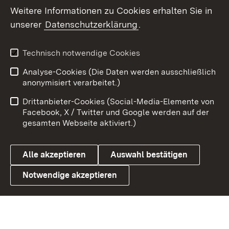
Social Wall
Weitere Informationen zu Cookies erhalten Sie in
unserer
Datenschutzerklärung
.
X / Twitter
Youtube
Technisch notwendige Cookies
Analyse-Cookies (Die Daten werden ausschließlich
Zum 
anonymisiert verarbeitet.)
Impressum
Kontakt
Drittanbieter-Cookies (Social-Media-Elemente von
Benutzungshinweise
Barrierefreiheit
Facebook, X / Twitter und Google werden auf der
gesamten Webseite aktiviert.)
Datenschutz
Cookies
Alle akzeptieren
Auswahl bestätigen
Notwendige akzeptieren
Link zum Landesportal