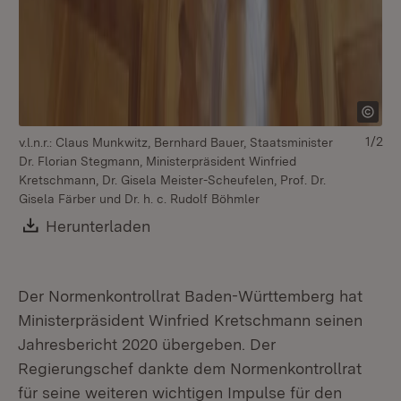
1/2
v.l.n.r.: Claus Munkwitz, Bernhard Bauer, Staatsminister
v.l
Dr. Florian Stegmann, Ministerpräsident Winfried
St
Kretschmann, Dr. Gisela Meister-Scheufelen, Prof. Dr.
Me
Gisela Färber und Dr. h. c. Rudolf Böhmler
No
Download:
Herunterladen
(Öffnet in neuem Fenster)
Der Normenkontrollrat Baden-Württemberg hat
Ministerpräsident Winfried Kretschmann seinen
Jahresbericht 2020 übergeben. Der
Regierungschef dankte dem Normenkontrollrat
für seine weiteren wichtigen Impulse für den