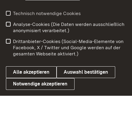
Youtube
Technisch notwendige Cookies
Analyse-Cookies (Die Daten werden ausschließlich
Zum 
anonymisiert verarbeitet.)
Impressum
Kontakt
Drittanbieter-Cookies (Social-Media-Elemente von
Benutzungshinweise
Barrierefreiheit
Facebook, X / Twitter und Google werden auf der
gesamten Webseite aktiviert.)
Datenschutz
Cookies
Alle akzeptieren
Auswahl bestätigen
Notwendige akzeptieren
Link zum Landesportal