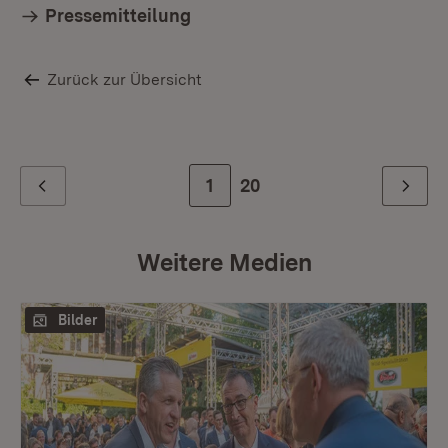
Pressemitteilung
Zurück zur Übersicht
Mi
se
Zur Seite
1
Zur letzten Seite
20
Zurück
Weiter
Weitere Medien
Bilder