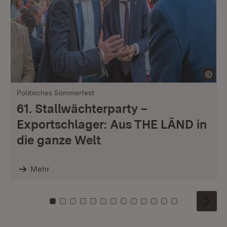
Politisches Sommerfest
61. Stallwächterparty –
Exportschlager: Aus THE LÄND in
die ganze Welt
Mehr
Zu Kachel: 0
Zu Kachel: 1
Zu Kachel: 2
Zu Kachel: 3
Zu Kachel: 4
Zu Kachel: 5
Zu Kachel: 6
Zu Kachel: 7
Zu Kachel: 8
Zu Kachel: 9
Zu Kachel: 10
Zu Kachel: 11
Zu Kachel: 1