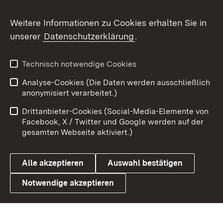
Social Wall
Weitere Informationen zu Cookies erhalten Sie in
unserer
Datenschutzerklärung
.
X / Twitter
Youtube
Technisch notwendige Cookies
Analyse-Cookies (Die Daten werden ausschließlich
Zum 
anonymisiert verarbeitet.)
Impressum
Kontakt
Drittanbieter-Cookies (Social-Media-Elemente von
Benutzungshinweise
Barrierefreiheit
Facebook, X / Twitter und Google werden auf der
gesamten Webseite aktiviert.)
Datenschutz
Cookies
Alle akzeptieren
Auswahl bestätigen
Notwendige akzeptieren
Link zum Landesportal