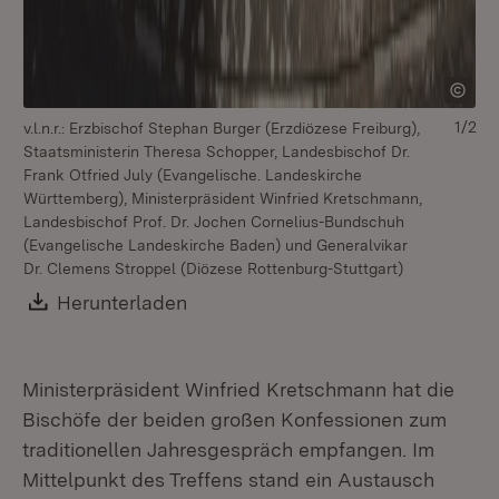
1/2
v.l.n.r.: Erzbischof Stephan Burger (Erzdiözese Freiburg),
Staatsministerin Theresa Schopper, Landesbischof Dr.
Frank Otfried July (Evangelische. Landeskirche
Württemberg), Ministerpräsident Winfried Kretschmann,
Landesbischof Prof. Dr. Jochen Cornelius-Bundschuh
(Evangelische Landeskirche Baden) und Generalvikar
Dr. Clemens Stroppel (Diözese Rottenburg-Stuttgart)
Download:
Herunterladen
(Öffnet in neuem Fenster)
Ministerpräsident Winfried Kretschmann hat die
Bischöfe der beiden großen Konfessionen zum
traditionellen Jahresgespräch empfangen. Im
Mittelpunkt des Treffens stand ein Austausch
v.l