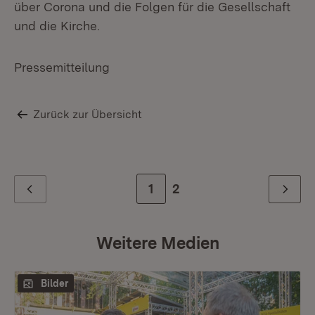
über Corona und die Folgen für die Gesellschaft
St
und die Kirche.
Wi
Ju
Ge
Pressemitteilung
Ro
Jo
La
Zurück zur Übersicht
Zur Seite
1
Zur letzten Seite
2
Zurück
Weiter
Weitere Medien
Bilder