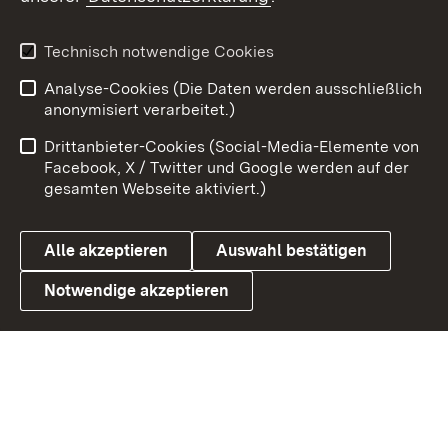
X / Twitter
Youtube
Technisch notwendige Cookies
Analyse-Cookies (Die Daten werden ausschließlich
Zum 
anonymisiert verarbeitet.)
Impressum
Kontakt
Drittanbieter-Cookies (Social-Media-Elemente von
Benutzungshinweise
Barrierefreiheit
Facebook, X / Twitter und Google werden auf der
gesamten Webseite aktiviert.)
Datenschutz
Cookies
Alle akzeptieren
Auswahl bestätigen
Notwendige akzeptieren
Link zum Landesportal