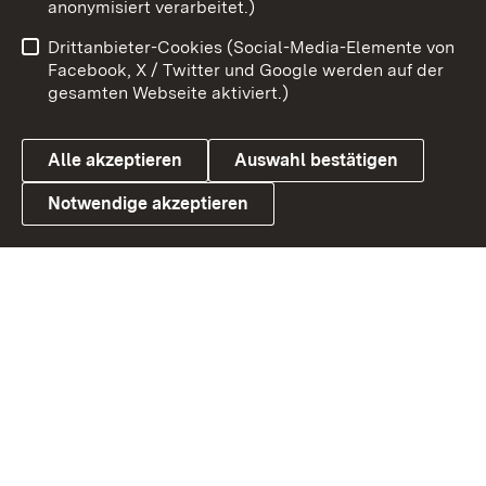
anonymisiert verarbeitet.)
Impressum
Kontakt
Drittanbieter-Cookies (Social-Media-Elemente von
Benutzungshinweise
Barrierefreiheit
Facebook, X / Twitter und Google werden auf der
gesamten Webseite aktiviert.)
Datenschutz
Cookies
Alle akzeptieren
Auswahl bestätigen
Notwendige akzeptieren
Link zum Landesportal