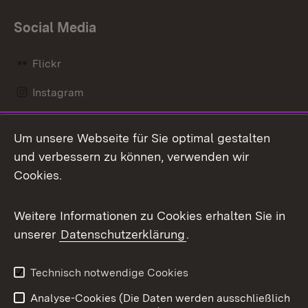
Social Media
Flickr
Instagram
LinkedIn
Um unsere Webseite für Sie optimal gestalten
Mastodon
und verbessern zu können, verwenden wir
Cookies.
Messenger
Social Wall
Weitere Informationen zu Cookies erhalten Sie in
unserer
Datenschutzerklärung
.
X / Twitter
Youtube
Technisch notwendige Cookies
Analyse-Cookies (Die Daten werden ausschließlich
Zum 