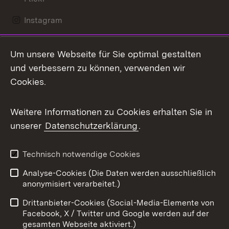
Instagram
LinkedIn
Um unsere Webseite für Sie optimal gestalten
Mastodon
und verbessern zu können, verwenden wir
Cookies.
Messenger
Social Wall
Weitere Informationen zu Cookies erhalten Sie in
unserer
Datenschutzerklärung
.
X / Twitter
Youtube
Technisch notwendige Cookies
Analyse-Cookies (Die Daten werden ausschließlich
Zum 
anonymisiert verarbeitet.)
Impressum
Kontakt
Drittanbieter-Cookies (Social-Media-Elemente von
Benutzungshinweise
Barrierefreiheit
Facebook, X / Twitter und Google werden auf der
gesamten Webseite aktiviert.)
Datenschutz
Cookies