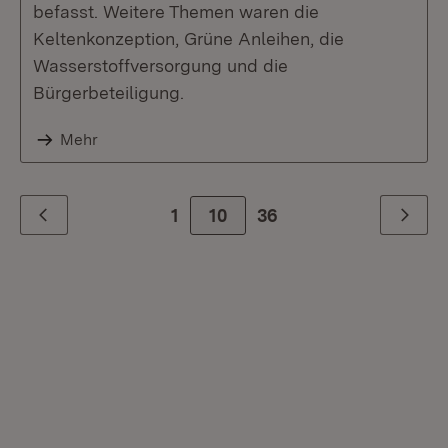
befasst. Weitere Themen waren die
Keltenkonzeption, Grüne Anleihen, die
Wasserstoffversorgung und die
Bürgerbeteiligung.
Mehr
1
10
Zur letzte Seite
36
Zurück
Weiter