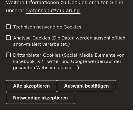
Weitere Informationen zu Cookies erhalten Sie in
unserer
Datenschutzerklärung
.
X / Twitter
Youtube
Technisch notwendige Cookies
Analyse-Cookies (Die Daten werden ausschließlich
Zum 
anonymisiert verarbeitet.)
Impressum
Kontakt
Drittanbieter-Cookies (Social-Media-Elemente von
Benutzungshinweise
Barrierefreiheit
Facebook, X / Twitter und Google werden auf der
gesamten Webseite aktiviert.)
Datenschutz
Cookies
Alle akzeptieren
Auswahl bestätigen
Notwendige akzeptieren
Link zum Landesportal