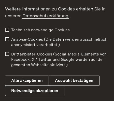
Social Wall
Weitere Informationen zu Cookies erhalten Sie in
unserer
Datenschutzerklärung
.
X / Twitter
Youtube
Technisch notwendige Cookies
Analyse-Cookies (Die Daten werden ausschließlich
Zum 
anonymisiert verarbeitet.)
Impressum
Kontakt
Drittanbieter-Cookies (Social-Media-Elemente von
Benutzungshinweise
Barrierefreiheit
Facebook, X / Twitter und Google werden auf der
gesamten Webseite aktiviert.)
Datenschutz
Cookies
Alle akzeptieren
Auswahl bestätigen
Notwendige akzeptieren
Link zum Landesportal