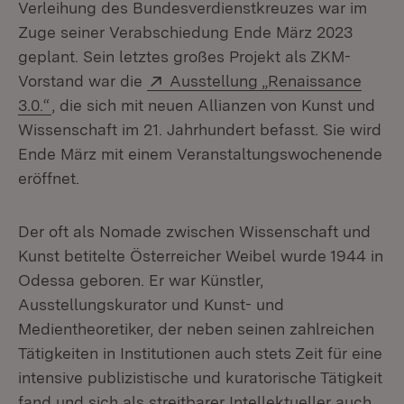
Verleihung des Bundesverdienstkreuzes war im
Zuge seiner Verabschiedung Ende März 2023
geplant. Sein letztes großes Projekt als ZKM-
Extern:
Vorstand war die
Ausstellung „Renaissance
(Öffnet in neuem Fenster)
3.0.“
, die sich mit neuen Allianzen von Kunst und
Wissenschaft im 21. Jahrhundert befasst. Sie wird
Ende März mit einem Veranstaltungswochenende
eröffnet.
Der oft als Nomade zwischen Wissenschaft und
Kunst betitelte Österreicher Weibel wurde 1944 in
Odessa geboren. Er war Künstler,
Ausstellungskurator und Kunst- und
Medientheoretiker, der neben seinen zahlreichen
Tätigkeiten in Institutionen auch stets Zeit für eine
intensive publizistische und kuratorische Tätigkeit
fand und sich als streitbarer Intellektueller auch