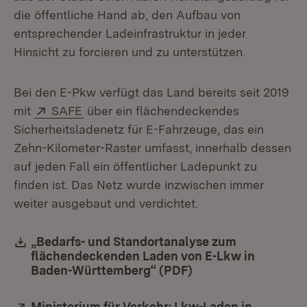
die öffentliche Hand ab, den Aufbau von
entsprechender Ladeinfrastruktur in jeder
Hinsicht zu forcieren und zu unterstützen.
Bei den E-Pkw verfügt das Land bereits seit 2019
Extern:
(Öffnet in neuem Fenster)
mit
SAFE
über ein flächendeckendes
Sicherheitsladenetz für E-Fahrzeuge, das ein
Zehn-Kilometer-Raster umfasst, innerhalb dessen
auf jeden Fall ein öffentlicher Ladepunkt zu
finden ist. Das Netz wurde inzwischen immer
weiter ausgebaut und verdichtet.
Download:
„Bedarfs- und Standortanalyse zum
flächendeckenden Laden von E-Lkw in
Baden-Württemberg“ (PDF)
(Öffnet in neuem Fe
Extern:
Ministerium für Verkehr: Lkw-Laden in