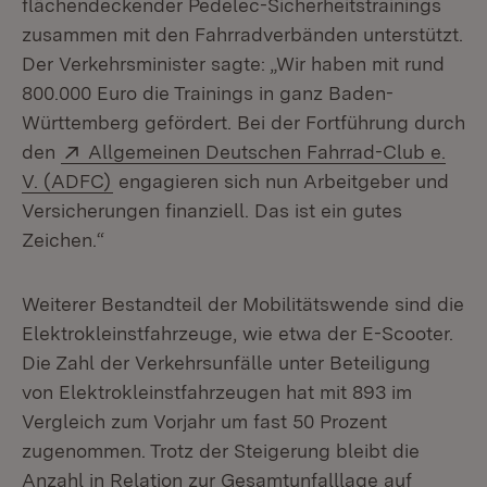
flächendeckender Pedelec-Sicherheitstrainings
zusammen mit den Fahrradverbänden unterstützt.
Der Verkehrsminister sagte: „Wir haben mit rund
800.000 Euro die Trainings in ganz Baden-
Württemberg gefördert. Bei der Fortführung durch
Extern:
den
Allgemeinen Deutschen Fahrrad-Club e.
(Öffnet in neuem Fenster)
V. (ADFC)
engagieren sich nun Arbeitgeber und
Versicherungen finanziell. Das ist ein gutes
Zeichen.“
Weiterer Bestandteil der Mobilitätswende sind die
Elektrokleinstfahrzeuge, wie etwa der E-Scooter.
Die Zahl der Verkehrsunfälle unter Beteiligung
von Elektrokleinstfahrzeugen hat mit 893 im
Vergleich zum Vorjahr um fast 50 Prozent
zugenommen. Trotz der Steigerung bleibt die
Anzahl in Relation zur Gesamtunfalllage auf