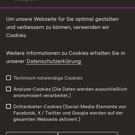
LinkedIn
Um unsere Webseite für Sie optimal gestalten
Mastodon
und verbessern zu können, verwenden wir
Cookies.
Messenger
Social Wall
Weitere Informationen zu Cookies erhalten Sie in
unserer
Datenschutzerklärung
.
X / Twitter
Youtube
Technisch notwendige Cookies
Analyse-Cookies (Die Daten werden ausschließlich
Zum 
anonymisiert verarbeitet.)
Impressum
Kontakt
Drittanbieter-Cookies (Social-Media-Elemente von
Benutzungshinweise
Barrierefreiheit
Facebook, X / Twitter und Google werden auf der
gesamten Webseite aktiviert.)
Datenschutz
Cookies