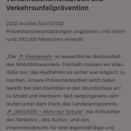
Verkehrsunfallprävention
2022 wurden fast 13.000
Präventionsveranstaltungen angeboten und damit
rund 242.000 Menschen erreicht.
Extern:
(Öffnet in neuem Fenster)
„Der
Radverkehr
ist wesentlicher Bestandteil
des Mobilitätswandels. Deshalb müssen wir alles
dafür tun, das Radfahren so sicher wie möglich zu
machen. Unsere Präventionsarbeit setzt dabei
bereits bei den Kleinsten in der Grundschule an“,
so Strobl und Hermann. Seit vergangenem Jahr
laufen unter dem Dach des Landesprogramms
Extern:
(Öffnet in neuem Fe
„MOVERS – Aktiv zur Schule“
die Aktivitäten
des Verkehrs-, des Kultus- und des
Innenministeriums für eine eigenständige und