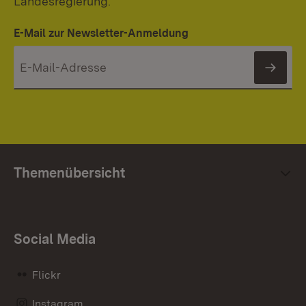
Landesregierung.
E-Mail zur Newsletter-Anmeldung
News
Themenübersicht
Social Media
Flickr
Instagram