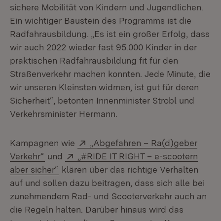
sichere Mobilität von Kindern und Jugendlichen.
Ein wichtiger Baustein des Programms ist die
Radfahrausbildung. „Es ist ein großer Erfolg, dass
wir auch 2022 wieder fast 95.000 Kinder in der
praktischen Radfahrausbildung fit für den
Straßenverkehr machen konnten. Jede Minute, die
wir unseren Kleinsten widmen, ist gut für deren
Sicherheit“, betonten Innenminister Strobl und
Verkehrsminister Hermann.
Extern:
Kampagnen wie
„Abgefahren – Ra(d)geber
(Öffnet in neuem Fenster)
Extern:
Verkehr“
und
„#RIDE IT RIGHT – e-scootern
(Öffnet in neuem Fenster)
aber sicher“
klären über das richtige Verhalten
auf und sollen dazu beitragen, dass sich alle bei
zunehmendem Rad- und Scooterverkehr auch an
die Regeln halten. Darüber hinaus wird das