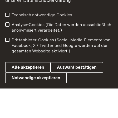
unserer
Datenschutzerklärung
.
X / Twitter
Youtube
Technisch notwendige Cookies
Analyse-Cookies (Die Daten werden ausschließlich
Zum 
anonymisiert verarbeitet.)
Impressum
Kontakt
Drittanbieter-Cookies (Social-Media-Elemente von
Benutzungshinweise
Barrierefreiheit
Facebook, X / Twitter und Google werden auf der
gesamten Webseite aktiviert.)
Datenschutz
Cookies
Alle akzeptieren
Auswahl bestätigen
Notwendige akzeptieren
Link zum Landesportal