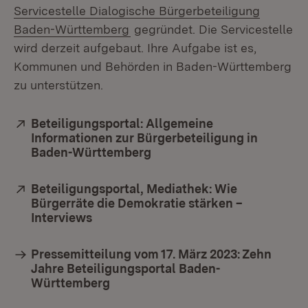
Servicestelle Dialogische Bürgerbeteiligung
(Öffnet in neuem Fenster)
Baden-Württemberg
gegründet. Die Servicestelle
wird derzeit aufgebaut. Ihre Aufgabe ist es,
Kommunen und Behörden in Baden-Württemberg
zu unterstützen.
Extern:
Beteiligungsportal: Allgemeine
Informationen zur Bürgerbeteiligung in
Baden-Württemberg
(Öffnet in neuem Fenster)
Extern:
Beteiligungsportal, Mediathek: Wie
Bürgerräte die Demokratie stärken –
Interviews
(Öffnet in neuem Fenster)
Pressemitteilung vom 17. März 2023: Zehn
Jahre Beteiligungsportal Baden-
Württemberg