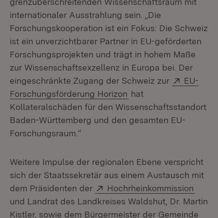
grenzüberschreitenden Wissenschaftsraum mit
internationaler Ausstrahlung sein. „Die
Forschungskooperation ist ein Fokus: Die Schweiz
ist ein unverzichtbarer Partner in EU-geförderten
Forschungsprojekten und trägt in hohem Maße
zur Wissenschaftsexzellenz in Europa bei. Der
Extern:
eingeschränkte Zugang der Schweiz zur
EU-
(Öffnet in neuem Fenst
Forschungsförderung Horizon
hat
Kollateralschäden für den Wissenschaftsstandort
Baden-Württemberg und den gesamten EU-
Forschungsraum.“
Weitere Impulse der regionalen Ebene verspricht
sich der Staatssekretär aus einem Austausch mit
Extern:
(Öffn
dem Präsidenten der
Hochrheinkommission
und Landrat des Landkreises Waldshut, Dr. Martin
Kistler, sowie dem Bürgermeister der Gemeinde