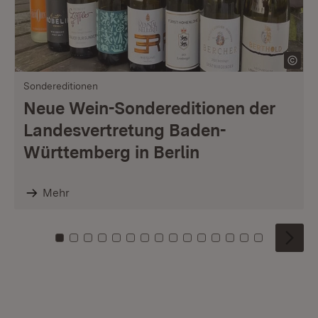
Sondereditionen
Neue Wein-Sondereditionen der
Landesvertretung Baden-
Württemberg in Berlin
Mehr
Zu Kachel: 0
Zu Kachel: 1
Zu Kachel: 2
Zu Kachel: 3
Zu Kachel: 4
Zu Kachel: 5
Zu Kachel: 6
Zu Kachel: 7
Zu Kachel: 8
Zu Kachel: 9
Zu Kachel: 10
Zu Kachel: 11
Zu Kachel: 12
Zu Kachel: 1
Zu Kachel