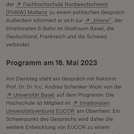
Extern:
der
Fachhochschule Nordwestschweiz
(Öffnet in neuem Fenster)
(FHNW) Muttenz
zu einem politischen Gespräch.
Extern:
(Öffnet i
Außerdem informiert er sich zur
„trireno“
, der
trinationalen S-Bahn im Großraum Basel, die
Deutschland, Frankreich und die Schweiz
verbindet.
Programm am 16. Mai 2023
Am Dienstag steht ein Gespräch mit Rektorin
Prof. Dr. Dr. h.c. Andrea Schenker-Wicki von der
Extern:
(Öffnet in neuem Fenster)
Universität Basel
auf dem Programm. Die
Extern:
Hochschule ist Mitglied im
trinationalen
(Öffnet in neuem Fenste
Universitätsverbund EUCOR
am Oberrhein. Ein
Schwerpunkt des Gesprächs wird daher die
weitere Entwicklung von EUCOR zu einem