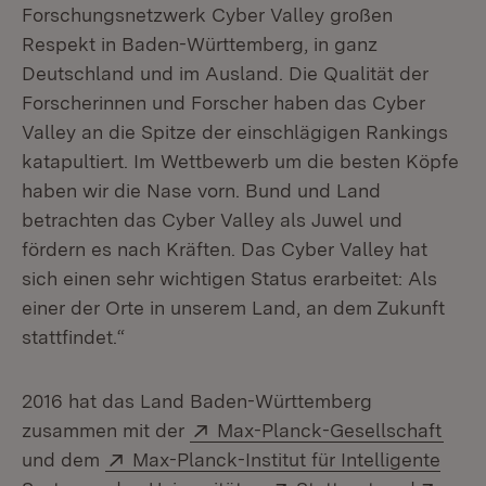
Forschungsnetzwerk Cyber Valley großen
Respekt in Baden-Württemberg, in ganz
Deutschland und im Ausland. Die Qualität der
Forscherinnen und Forscher haben das Cyber
Valley an die Spitze der einschlägigen Rankings
katapultiert. Im Wettbewerb um die besten Köpfe
haben wir die Nase vorn. Bund und Land
betrachten das Cyber Valley als Juwel und
fördern es nach Kräften. Das Cyber Valley hat
sich einen sehr wichtigen Status erarbeitet: Als
einer der Orte in unserem Land, an dem Zukunft
stattfindet.“
2016 hat das Land Baden-Württemberg
Extern:
(Öff
zusammen mit der
Max-Planck-Gesellschaft
Extern:
und dem
Max-Planck-Institut für Intelligente
(Öffnet in neuem Fenster)
Extern:
(Öffnet in n
Exte