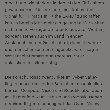
steckt und wie stark es in den letzten fünf Jahren
gewachsen ist. Unsere Idee, ein strahlendes
Extern:
(Öffnet in neuem 
Signal für KI ‚made in
the LÄND
‘ zu schaffen,
ist uns bereits jetzt mehr als gelungen. Wir ziehen
nicht nur hervorragende Talente aus aller Welt an,
sondern stehen auch im Land in engem
Austausch mit der Gesellschaft, damit KI werte-
und menschenzentriert eingesetzt wird“, sagte
Wissenschaftsministerin Theresia Bauer
anlässlich des Geburtstags.
Die Forschungsschwerpunkte im Cyber Valley
liegen besonders in den Bereichen maschinelles
Lernen, Computer Vision und Robotik, aber auch
im Themenfeld KI in Medizin und Robotik. Neben
der Grundlagenforschung hat das Cyber Valley
Extern:
(Öffnet in neuem Fens