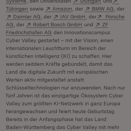
Systeme
, den Universitäten
Stuttgart
und
(Öffnet in neuem Fenster)
Extern:
(Öffnet in neuem Fenster
Extern:
(Öffnet
Tübingen
sowie
Amazon
, der
BMW AG
, der
Extern:
(Öffnet in neuem Fenster)
Extern:
(Öffnet in neuem F
Extern:
Daimler AG
, der
IAV GmbH
, der
Porsche
(Öffnet in neuem Fenster)
Extern:
(Öffnet in neuem Fe
Extern:
AG
, der
Robert Bosch GmbH
und
ZF
(Öffnet in neuem Fenster)
Friedrichshafen AG
den Innovationscampus
Cyber Valley gestartet – mit der Vision, einen
internationalen Leuchtturm im Bereich der
künstlichen Intelligenz (KI) zu schaffen. Hier
werden seitdem Kräfte gebündelt, damit das
Land die digitale Zukunft mit europäischen
Werten aktiv mitgestaltet anstatt
Schlüsseltechnologien nur anzuwenden. Nach nur
fünf Jahren ist das einzigartige Ökosystem Cyber
Valley zum größten KI-Netzwerk in ganz Europa
herangewachsen und feiert heute Geburtstag.
Bereits in der Anfangsphase hat das Land
Baden-Württemberg das Cyber Valley mit mehr