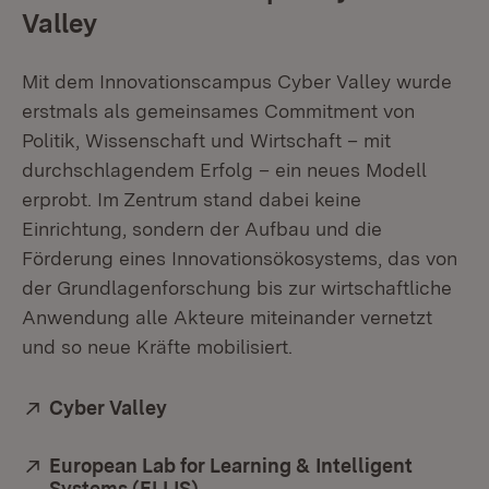
Valley
Mit dem Innovationscampus Cyber Valley wurde
erstmals als gemeinsames Commitment von
Politik, Wissenschaft und Wirtschaft – mit
durchschlagendem Erfolg – ein neues Modell
erprobt. Im Zentrum stand dabei keine
Einrichtung, sondern der Aufbau und die
Förderung eines Innovationsökosystems, das von
der Grundlagenforschung bis zur wirtschaftliche
Anwendung alle Akteure miteinander vernetzt
und so neue Kräfte mobilisiert.
Extern:
Cyber Valley
(Öffnet in neuem Fenster)
Extern:
European Lab for Learning & Intelligent
Systems (ELLIS)
(Öffnet in neuem Fenster)