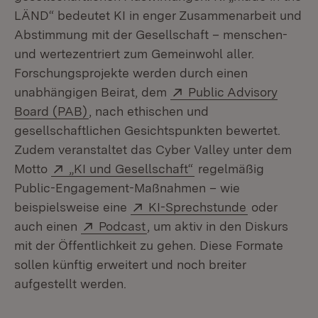
LÄND“ bedeutet KI in enger Zusammenarbeit und
Abstimmung mit der Gesellschaft – menschen-
und wertezentriert zum Gemeinwohl aller.
Forschungsprojekte werden durch einen
Extern:
unabhängigen Beirat, dem
Public Advisory
(Öffnet in neuem Fenster)
Board (PAB)
, nach ethischen und
gesellschaftlichen Gesichtspunkten bewertet.
Zudem veranstaltet das Cyber Valley unter dem
Extern:
(Öffnet in neuem Fen
Motto
„KI und Gesellschaft“
regelmäßig
Public-Engagement-Maßnahmen – wie
Extern:
(Öffnet in n
beispielsweise eine
KI-Sprechstunde
oder
Extern:
(Öffnet in neuem Fenster)
auch einen
Podcast
, um aktiv in den Diskurs
mit der Öffentlichkeit zu gehen. Diese Formate
sollen künftig erweitert und noch breiter
aufgestellt werden.