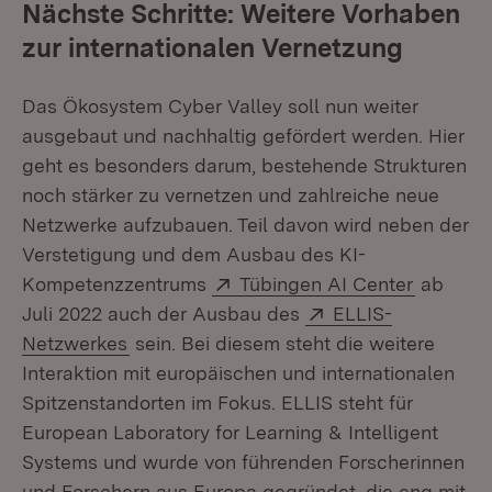
Nächste Schritte: Weitere Vorhaben
zur internationalen Vernetzung
Das Ökosystem Cyber Valley soll nun weiter
ausgebaut und nachhaltig gefördert werden. Hier
geht es besonders darum, bestehende Strukturen
noch stärker zu vernetzen und zahlreiche neue
Netzwerke aufzubauen. Teil davon wird neben der
Verstetigung und dem Ausbau des KI-
Extern:
(Öffnet 
Kompetenzzentrums
Tübingen AI Center
ab
Extern:
Juli 2022 auch der Ausbau des
ELLIS-
(Öffnet in neuem Fenster)
Netzwerkes
sein. Bei diesem steht die weitere
Interaktion mit europäischen und internationalen
Spitzenstandorten im Fokus. ELLIS steht für
European Laboratory for Learning & Intelligent
Systems und wurde von führenden Forscherinnen
und Forschern aus Europa gegründet, die eng mit