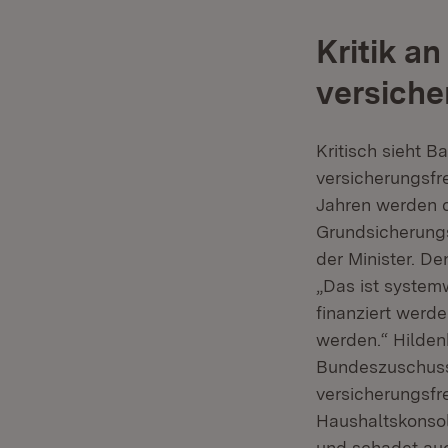
Kritik a
versich
Kritisch sieht 
versicherungsfr
Jahren werden d
Grundsicherungs
der Minister. De
„Das ist system
finanziert werd
werden.“ Hilde
Bundeszuschusse
versicherungsfre
Haushaltskonsoli
und schadet auc