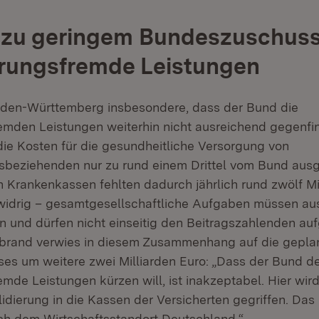
n zu geringem Bundeszuschuss
erungsfremde Leistungen
Baden-Württemberg insbesondere, dass der Bund die
emden Leistungen weiterhin nicht ausreichend gegenfina
ie Kosten für die gesundheitliche Versorgung von
beziehenden nur zu rund einem Drittel vom Bund ausg
n Krankenkassen fehlten dadurch jährlich rund zwölf Mi
widrig – gesamtgesellschaftliche Aufgaben müssen aus
en und dürfen nicht einseitig den Beitragszahlenden au
nbrand verwies in diesem Zusammenhang auf die gepla
s um weitere zwei Milliarden Euro: „Dass der Bund d
mde Leistungen kürzen will, ist inakzeptabel. Hier wird
dierung in die Kassen der Versicherten gegriffen. Das 
h dem Wirtschaftsstandort Deutschland.“