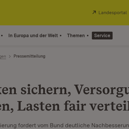
Extern:
Landesportal
In Europa und der Welt
Themen
Service
ngen
Pressemitteilung
ken sichern, Versorg
n, Lasten fair vertei
ierung fordert vom Bund deutliche Nachbesseru