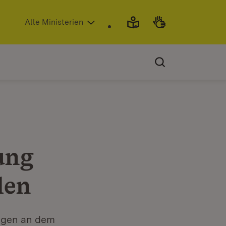
(Öffnet in neuem Fenster)
Alle Ministerien
ung
len
ngen an dem