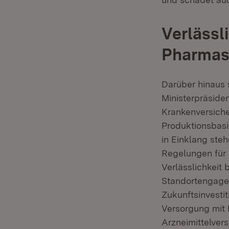
Verläss
Pharmas
Darüber hinaus 
Ministerpräside
Krankenversiche
Produktionsbasis
in Einklang ste
Regelungen für
Verlässlichkeit
Standortengage
Zukunftsinvestit
Versorgung mit 
Arzneimittelver