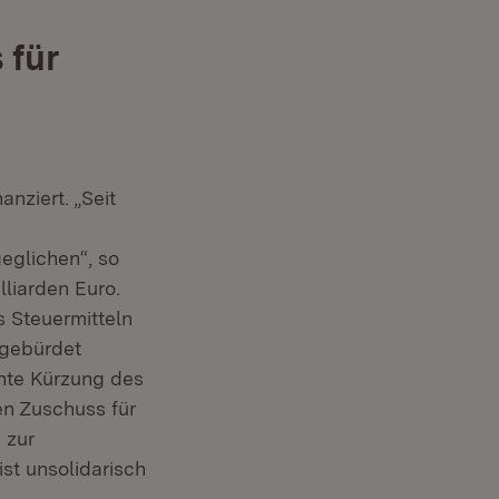
 für
nziert. „Seit
eglichen“, so
lliarden Euro.
 Steuermitteln
fgebürdet
nte Kürzung des
en Zuschuss für
 zur
ist unsolidarisch