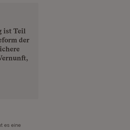
ist Teil
eform der
ichere
Vernunft,
t es eine