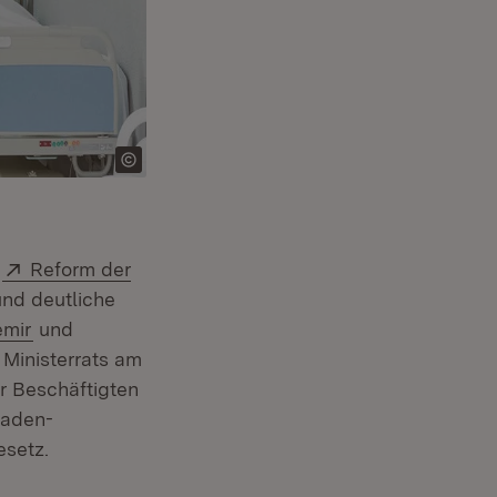
em Fenster)
Extern:
n
Reform der
nd deutliche
mir
und
Ministerrats am
er Beschäftigten
Baden-
esetz.