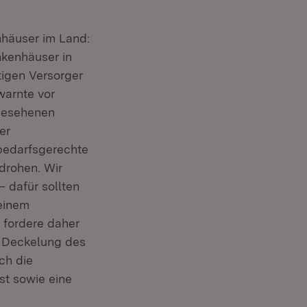
häuser im Land:
kenhäuser in
tigen Versorger
warnte vor
rgesehenen
er
 bedarfsgerechte
drohen. Wir
 dafür sollten
 einem
 fordere daher
e Deckelung des
ch die
t sowie eine