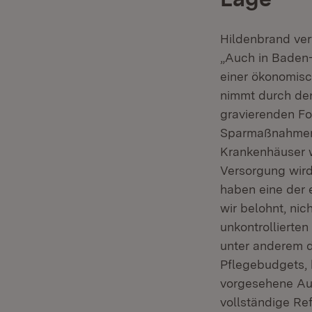
Hildenbrand ver
„Auch in Baden-
einer ökonomisc
nimmt durch den
gravierenden Fo
Sparmaßnahmen d
Krankenhäuser w
Versorgung wird
haben eine der 
wir belohnt, ni
unkontrollierte
unter anderem d
Pflegebudgets, 
vorgesehene Aus
vollständige Re