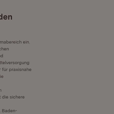
den
mabereich ein.
ichen
nd
ittelversorgung
 für praxisnahe
ie
m
 die sichere
w. Baden-