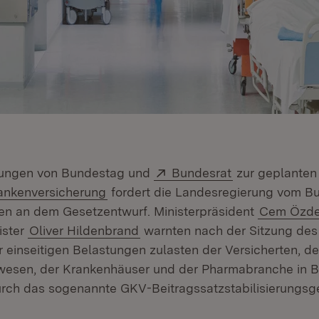
Extern:
(Öffnet in neu
ungen von Bundestag und
Bundesrat
zur geplante
(Öffnet in neuem Fenster)
ankenversicherung
fordert die Landesregierung vom Bu
n an dem Gesetzentwurf. Ministerpräsident
Cem Özde
ister
Oliver Hildenbrand
warnten nach der Sitzung des 
r einseitigen Belastungen zulasten der Versicherten, d
wesen, der Krankenhäuser und der Pharmabranche in 
ch das sogenannte GKV-Beitragssatzstabilisierungsg