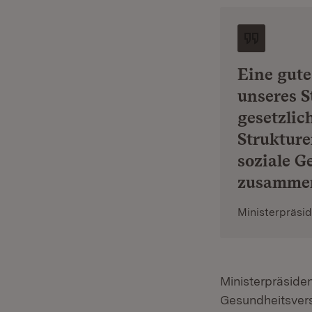
Eine gute
unseres S
gesetzlic
Strukture
soziale G
zusammen
Ministerpräsi
Ministerpräside
Gesundheitsvers