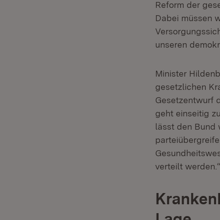
Reform der gese
Dabei müssen wi
Versorgungssich
unseren demokra
Minister Hilden
gesetzlichen Kr
Gesetzentwurf d
geht einseitig 
lässt den Bund 
parteiübergreif
Gesundheitswese
verteilt werden.
Krankenh
Lage