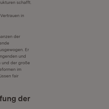
ukturen schafft.
Vertrauen in
“
inanzen der
gende
ausgewogen. Er
ringenden und
n und der große
Reformen im
ssen fair
fung der