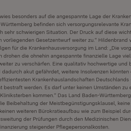
wies besonders auf die angespannte Lage der Kranken
Württemberg befinden sich versorgungsrelevante Kran
h sehr schwierigen Situation. Der Druck auf diese wich
 vorliegenden Gesetzentwurf weiter zu.“ Hildenbrand 
lgen für die Krankenhausversorgung im Land: „Die vo
rohen die ohnehin angespannte finanzielle Lage viel
eiter zu verschärfen. Eine qualitativ hochwertige und
 dadurch akut gefährdet, weitere Insolvenzen könnten 
effizientesten Krankenhauslandschaften Deutschlands –
cht bestraft werden. Es darf unter keinen Umständen zu
n Kliniksterben kommen.“ Das Land Baden-Württemberg
ie Beibehaltung der Meistbegünstigungsklausel, kein
keinen weiteren Bürokratieaufbau wie zum Beispiel dur
weitung der Prüfungen durch den Medizinischen Diens
finanzierung steigender Pflegepersonalkosten.