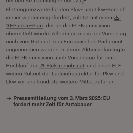
bei den Strafzahlungen der CO
-
2
Flottengrenzwerte für den Pkw- und Lkw-Bereich
Down
immer wieder eingefordert, zuletzt mit einem
(Öffnet in neuem Fenster)
10-Punkte-Plan
, der an die EU-Kommission
übermittelt wurde. Allerdings muss der Vorschlag
noch vom Rat und dem Europäischen Parlament
angenommen werden. In ihrem Aktionsplan legte
die EU-Kommission auch Vorschläge für den
Extern:
(Öffnet in neuem Fe
Hochlauf der
Elektromobilität
und einen EU-
weiten Rollout der Ladeinfrastruktur für Pkw und
Lkw vor und kündigte weitere Mittel dafür an.
Pressemitteilung vom 3. März 2025: EU
fordert mehr Zeit für Autobauer