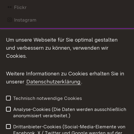
Flickr
Instagram
LinkedIn
Um unsere Webseite für Sie optimal gestalten
Mastodon
und verbessern zu können, verwenden wir
Cookies.
Messenger
Social Wall
Weitere Informationen zu Cookies erhalten Sie in
unserer
Datenschutzerklärung
.
X / Twitter
Youtube
Technisch notwendige Cookies
Analyse-Cookies (Die Daten werden ausschließlich
Zum 
anonymisiert verarbeitet.)
Impressum
Kontakt
Drittanbieter-Cookies (Social-Media-Elemente von
Benutzungshinweise
Barrierefreiheit
Facebook, X / Twitter und Google werden auf der