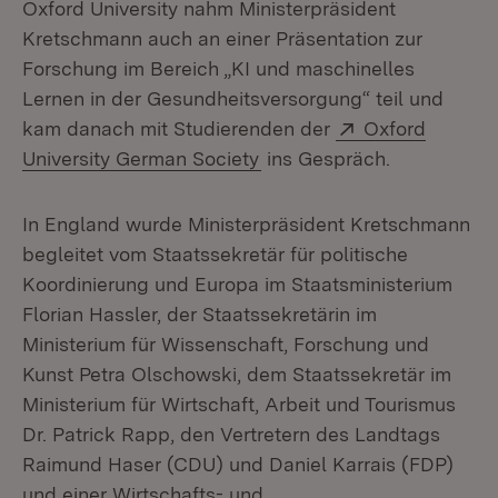
Oxford University nahm Ministerpräsident
Kretschmann auch an einer Präsentation zur
Forschung im Bereich „KI und maschinelles
Lernen in der Gesundheitsversorgung“ teil und
Extern:
kam danach mit Studierenden der
Oxford
(Öffnet in neuem Fenster)
University German Society
ins Gespräch.
In England wurde Ministerpräsident Kretschmann
begleitet vom Staatssekretär für politische
Koordinierung und Europa im Staatsministerium
Florian Hassler, der Staatssekretärin im
Ministerium für Wissenschaft, Forschung und
Kunst Petra Olschowski, dem Staatssekretär im
Ministerium für Wirtschaft, Arbeit und Tourismus
Dr. Patrick Rapp, den Vertretern des Landtags
Raimund Haser (CDU) und Daniel Karrais (FDP)
und einer Wirtschafts- und