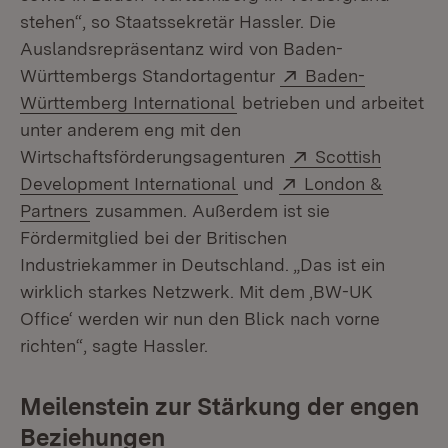
stehen“, so Staatssekretär Hassler. Die
Auslandsrepräsentanz wird von Baden-
Extern:
Württembergs Standortagentur
Baden-
(Öffnet in neuem Fenster)
Württemberg International
betrieben und arbeitet
unter anderem eng mit den
Extern:
Wirtschaftsförderungsagenturen
Scottish
(Öffnet in neuem Fenster)
Extern:
Development International
und
London &
(Öffnet in neuem Fenster)
Partners
zusammen. Außerdem ist sie
Fördermitglied bei der Britischen
Industriekammer in Deutschland. „Das ist ein
wirklich starkes Netzwerk. Mit dem ,BW-UK
Office‘ werden wir nun den Blick nach vorne
richten“, sagte Hassler.
Meilenstein zur Stärkung der engen
Beziehungen