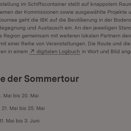
sstellung im Schiffscontainer stellt auf knappstem Rau
hemen der Kommissionen sowie ausgewählte Projekte un
ournee geht die IBK auf die Bevölkerung in der Boden
 Begegnung und Austausch ein. An den jeweiligen Stand
 Region gemeinsam mit weiteren lokalen Partnern den
mit einer Reihe von Veranstaltungen. Die Route und die
Extern:
(Öffnet in neuem Fen
den in einem
digitalen Logbuch
in Wort und Bild an
te der Sommertour
. Mai bis 20. Mai
 21. Mai bis 25. Mai
1. Mai bis 3. Juni