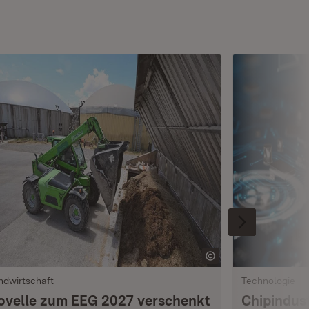
ndwirtschaft
Technologie
ovelle zum EEG 2027 verschenkt
Chipindus