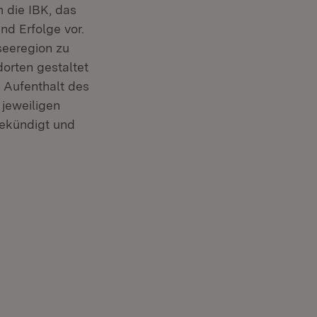
m die IBK, das
d Erfolge vor.
seeregion zu
orten gestaltet
 Aufenthalt des
 jeweiligen
ster)
gekündigt und