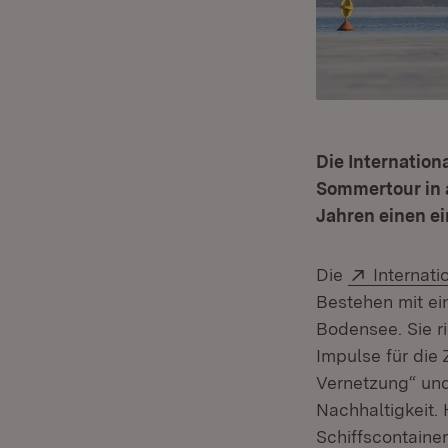
Die Internation
Sommertour in a
Jahren einen e
Extern:
Die
Internat
Bestehen mit ei
Bodensee. Sie ri
Impulse für die
Vernetzung“ und
Nachhaltigkeit.
Schiffscontainer