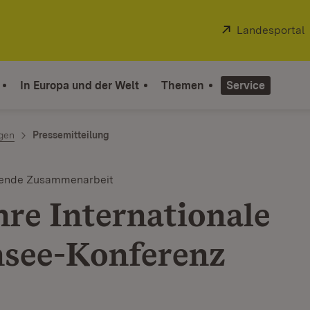
Extern:
Landesportal
In Europa und der Welt
Themen
Service
ngen
Pressemitteilung
tende Zusammenarbeit
hre Internationale
see-Konferenz