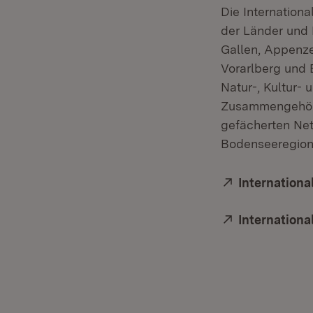
Die Internation
der Länder und 
Gallen, Appenze
Vorarlberg und B
Natur-, Kultur- 
Zusammengehörig
gefächerten Ne
Bodenseeregion
Extern:
Internation
Extern:
Internation