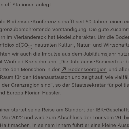
 elf Stationen anlegt.
ale Bodensee-Konferenz schafft seit 50 Jahren einen ei
grenzüberschreitende Verständigung. Die gute Zusamm
n im Vierländereck hat Modellcharakter. Um die Bode
offdioxid(CO
-neutralen Kultur-, Natur- und Wirtschaft
2)
hten wir auch die Impulse aus dem Jubiläumsjahr nutze
nt Winfried Kretschmann. „Die Jubiläums-Sommertour br
Extern:
(Öffnet i
ichte den Menschen in der
Bodenseeregion
und allen
 Raum für den Ideenaustausch und zeigt auf, wie vielfäl
der Grenzregion sind“, so der Staatssekretär für politi
nd Europa Florian Hassler.
iner startet seine Reise am Standort der IBK-Geschäfts
 Mai 2022 und wird zum Abschluss der Tour vom 26. bis 
Halt machen. In seinem Innern führt er eine kleine Auss