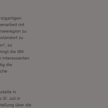
nzigartigen
enarbeit mit
nseeregion zu
sstandort zu
n“, so
ingt die IBK
n neuem Fenster)
 Interessierten
tig die
sche
stelle in
31. Juli in
tellung über die