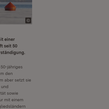
it einer
t seit 50
rständigung.
er)
 50-jähriges
 um den
m aber setzt sie
g und
tät sowie
ur mit einem
tgliedsländern