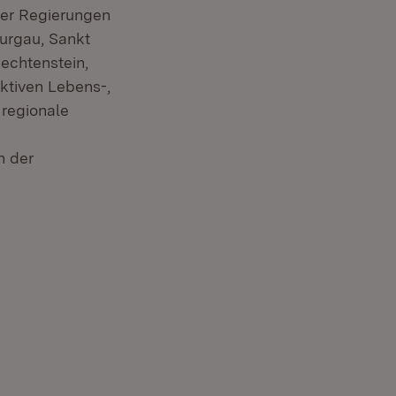
der Regierungen
urgau, Sankt
echtenstein,
aktiven Lebens-,
 regionale
n der
fnet in neuem Fenster)