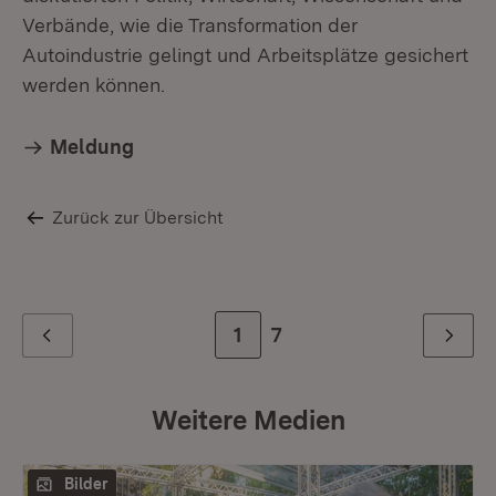
Verbände, wie die Transformation der
Autoindustrie gelingt und Arbeitsplätze gesichert
werden können.
Meldung
Zurück zur Übersicht
Zur Seite
1
Zur letzten Seite
7
Zurück
Weiter
Weitere Medien
Bilder