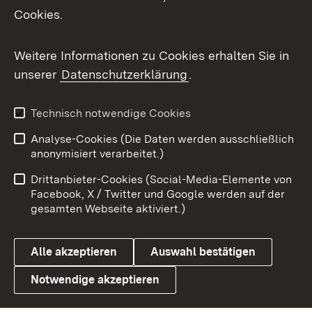
Cookies.
Messenger
Social Wall
Weitere Informationen zu Cookies erhalten Sie in
unserer
Datenschutzerklärung
.
X / Twitter
Youtube
Technisch notwendige Cookies
Analyse-Cookies (Die Daten werden ausschließlich
Zum 
anonymisiert verarbeitet.)
Impressum
Kontakt
Drittanbieter-Cookies (Social-Media-Elemente von
Benutzungshinweise
Barrierefreiheit
Facebook, X / Twitter und Google werden auf der
gesamten Webseite aktiviert.)
Datenschutz
Cookies
Alle akzeptieren
Auswahl bestätigen
Notwendige akzeptieren
Link zum Landesportal