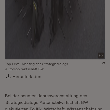
1/7
Top-Level-Meeting des Strategiedialogs
To
Automobilwirtschaft BW
Au
Download:
Herunterladen
(Öffnet in neuem Fenster)
Bei der neunten Jahresveranstaltung des
Strategiedialogs Automobilwirtschaft BW
diskutierten Politik, Wirtschaft, Wissenschaft und