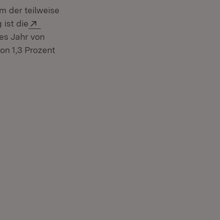
m der teilweise
Extern:
ist die
nster)
ses Jahr von
n 1,3 Prozent