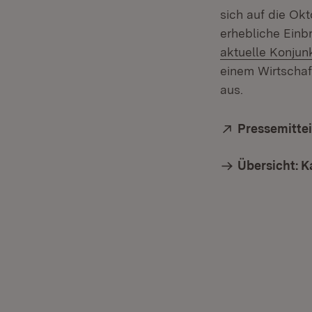
sich auf die Okt
erhebliche Einb
aktuelle Konjun
einem Wirtschaf
aus.
Extern:
Pressemitte
Übersicht: K