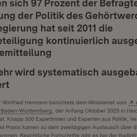
 sich 97 Prozent der Befragt
ung der Politik des Gehörtwer
gierung hat seit 2011 die
teiligung kontinuierlich ausg
emitteilung
hr wird systematisch ausgeb
rt
r Winfried Hermann berichtete dem Ministerrat vom
(Öffnet in neuem Fenster)
Baden-Württemberg
, der Anfang Oktober 2025 in Hei
at. Knapp 500 Expertinnen und Experten aus Politik, Ve
nd Praxis kamen zu dem zweitägigen Austausch über 
net in neuem Fenster)
mmen. Beachtliche Fortschritte gibt es bei der Radinfr