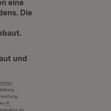
en eine
dens. Die
ebaut.
aut und
Extern:
dritten
delberg
rwaltung,
Extern:
den
astruktur im