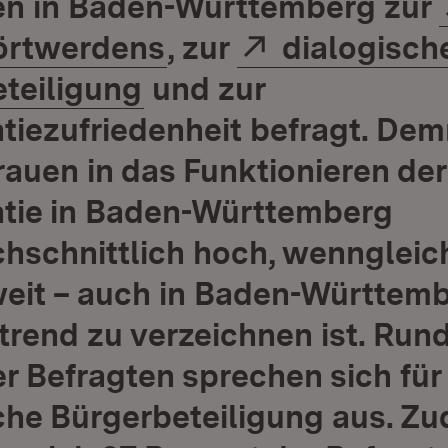
n in Baden-Württemberg zur
(Öffnet in neuem F
Extern:
örtwerdens
, zur
dialogisch
(Öffnet in neuem Fe
teiligung
und zur
iezufriedenheit befragt. Dem
rauen in das Funktionieren der
tie in Baden-Württemberg
hschnittlich hoch, wenngleic
it – auch in Baden-Württemb
rend zu verzeichnen ist. Run
der Befragten sprechen sich für
che Bürgerbeteiligung aus. Z