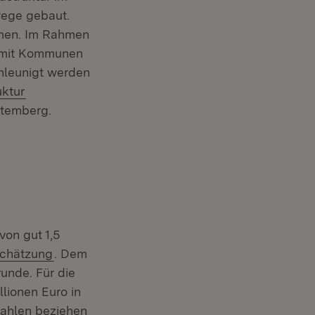
wege gebaut.
mmen. Im Rahmen
omit Kommunen
hleunigt werden
(Öffnet in neuem Fenster)
uktur
ttemberg.
on gut 1,5
(Öffnet in neuem Fenster)
schätzung
. Dem
unde. Für die
lionen Euro in
Zahlen beziehen