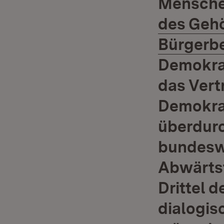
Mensche
des Geh
Bürgerbe
Demokrat
das Vert
Demokra
überdurc
bundeswe
Abwärtst
Drittel 
dialogis