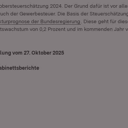
obersteuerschätzung 2024. Der Grund dafür ist vor alle
ruch der Gewerbesteuer. Die Basis der Steuerschätzung 
(Öffnet in neuem Fe
kturprognose der Bundesregierung
. Diese geht für die
tswachstum von 0,2 Prozent und im kommenden Jahr vo
ilung vom 27. Oktober 2025
(Öffnet in neuem Fenster)
abinettsberichte