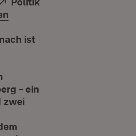
Extern:
Politik
enster)
en
nster)
nach ist
h
erg – ein
d zwei
udem