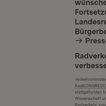
wünschen
Fortsetz
Landesre
Bürgerbe
Press
Radverke
verbesse
Verkehrsministe
RadKONGRESS 
stattgefunden h
Wissenschaft u
(Öff
Radverkehr
zusa