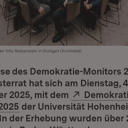
er Villa Reitzenstein in Stuttgart (Archivbild)
se des Demokratie-Monitors 
sterrat hat sich am Dienstag, 4
Extern:
r 2025, mit dem
Demokrati
(Öffnet in neuem Fenster
2025
der Universität Hohenhe
 In der Erhebung wurden über 