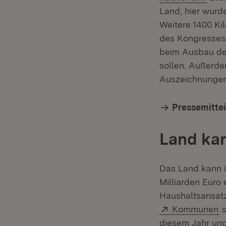
Land, hier wurd
Weitere 1400 Ki
des Kongresses
beim Ausbau des
sollen. Außerd
Auszeichnungen
Pressemittei
Land kan
Das Land kann i
Milliarden Euro 
Haushaltsansatz
Extern:
(
Kommunen
s
diesem Jahr und