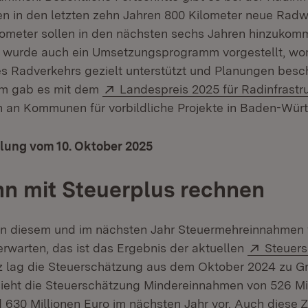
en in den letzten zehn Jahren 800 Kilometer neue Rad
lometer sollen in den nächsten sechs Jahren hinzuko
 wurde auch ein Umsetzungsprogramm vorgestellt, w
 Radverkehrs gezielt unterstützt und Planungen besc
Extern:
em gab es mit dem
Landespreis 2025 für Radinfrastr
 an Kommunen für vorbildliche Projekte in Baden-Wür
lung vom 10. Oktober 2025
n mit Steuerplus rechnen
n diesem und im nächsten Jahr Steuermehreinnahmen v
Extern:
erwarten, das ist das Ergebnis der aktuellen
Steuer
 lag die Steuerschätzung aus dem Oktober 2024 zu Gr
Öffnet in neuem Fenster)
ieht die Steuerschätzung Mindereinnahmen von 526 Mil
 630 Millionen Euro im nächsten Jahr vor. Auch diese 