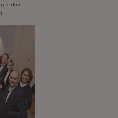
g in den
g.