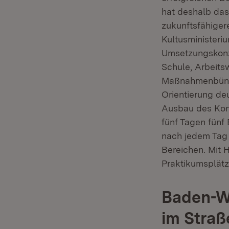
hat deshalb das
zukunftsfähigere
Kultusministeriu
Umsetzungskonz
Schule, Arbeits
Maßnahmenbünde
Orientierung de
Ausbau des Konz
fünf Tagen fünf
nach jedem Tag
Bereichen. Mit H
Praktikumsplätz
Baden-Wü
im Straß