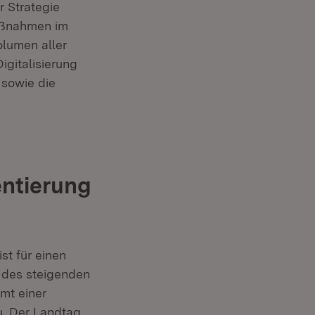
 Strategie
aßnahmen im
lumen aller
igitalisierung
 sowie die
entierung
st für einen
s des steigenden
mt einer
u. Der Landtag