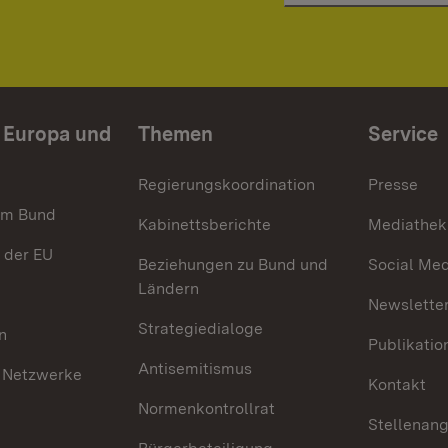
n Europa und
Themen
Service
Regierungskoordination
Presse
im Bund
Kabinettsberichte
Mediathek
 der EU
Beziehungen zu Bund und
Social Med
Ländern
Newsletter
Strategiedialoge
n
Publikatio
Antisemitismus
 Netzwerke
Kontakt
Normenkontrollrat
Stellenan