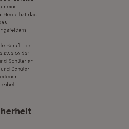
ür eine
n. Heute hat das
Das
ungsfeldern
e Berufliche
ielsweise der
und Schüler an
 und Schüler
iedenen
lexibel
herheit