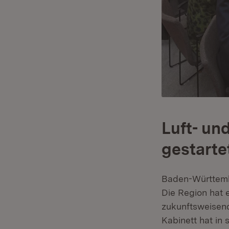
Luft- un
gestarte
Baden-Württembe
Die Region hat e
zukunftsweisend
Kabinett hat in