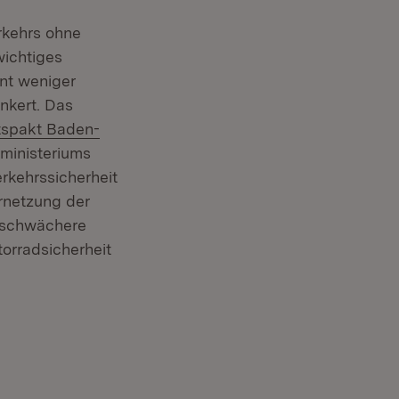
rkehrs ohne
wichtiges
nt weniger
nkert. Das
tspakt Baden-
ministeriums
rkehrssicherheit
rnetzung der
r schwächere
orradsicherheit