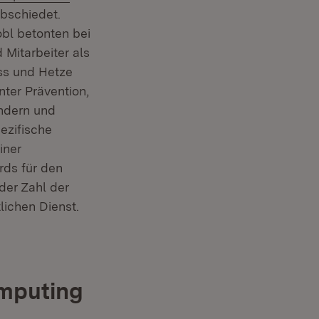
et in neuem Fenster)
bschiedet.
bl betonten bei
 Mitarbeiter als
ss und Hetze
ter Prävention,
ndern und
ezifische
iner
rds für den
der Zahl der
lichen Dienst.
omputing