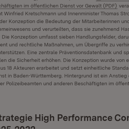
(Öffn
häftigten im öffentlichen Dienst vor Gewalt (PDF)
vera
nt Winfried Kretschmann und Innenminister Thomas Stro
 der Konzeption die Bedeutung der Mitarbeiterinnen und
emeinwesens und verurteilten, dass sie zunehmend Ha
. Die Konzeption umfasst sieben Handlungsfelder, darun
nt und rechtliche Maßnahmen, um Übergriffe zu verhi
nterstützen. Eine zentrale Präventionsdatenbank und sp
len die Sicherheit erhöhen. Die Konzeption wurde von e
s 18 Akteuren erarbeitet und setzt einheitliche Standa
enst in Baden-Württemberg. Hintergrund ist ein Anstieg 
er Polizeibeamten und anderen Beschäftigten im öffent
trategie High Performance C