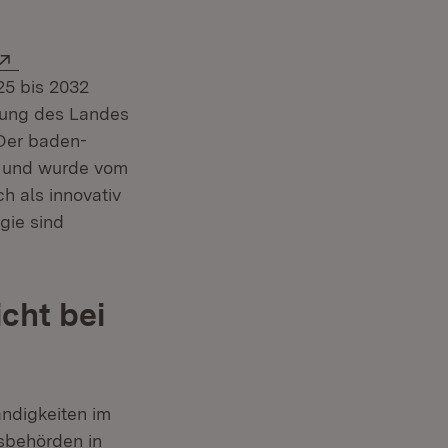
Extern:
Fenster)
25 bis 2032
ellung des Landes
 Der baden-
g und wurde vom
 als innovativ
gie sind
cht bei
ändigkeiten im
rsbehörden in