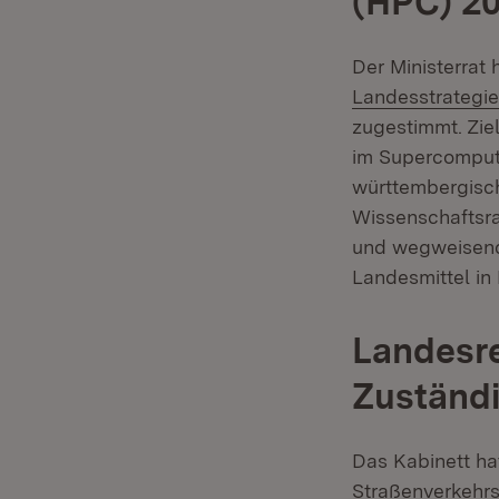
(HPC) 2
Der Ministerrat
Landesstrategi
zugestimmt. Ziel
im Supercomputi
württembergisch
Wissenschaftsra
und wegweisend 
Landesmittel in
Landesre
Zuständi
Das Kabinett ha
Straßenverkehrs