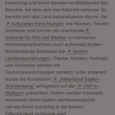
Forschung und Kunst standen im Mittelpunkt des
Berichts, mit dem sich das Kabinett befasste. So
bemüht sich das Land beispielsweise darum, die
Extern:
(Öffnet in neuem Fenste
kulturellen Einrichtungen
wie Museen, Theater,
Extern:
Schlösser und Kirchen als spannende
(Öffnet in neuem Fenst
Drehorte für Film und Medien
zu realisieren.
Marketingmaßnahmen auch außerhalb Baden-
Extern:
Württembergs flankieren die
Großen
(Öffnet in neuem Fenster)
Landesausstellungen
. Theater, Museen, Festivals
und Orchester werden mit
Tourismuseinrichtungen vernetzt. Unter anderem
Extern:
wurde die Konzeption
„Keltenland Baden-
(Öffnet in neuem Fenster)
Extern:
Württemberg“
erfolgreich auf der
CMT in
(Öffnet in neuem Fenster)
Stuttgart
präsentiert. Zudem werden Konzepte
entwickelt, damit baden-württembergische
sakrale Kunst zukünftig in der breiten
Öffentlichkeit sichtbarer wird.