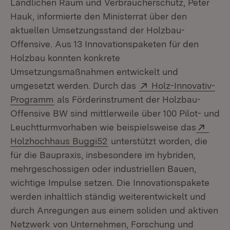
Ländlichen Raum und Verbraucherschutz, Peter
Hauk, informierte den Ministerrat über den
aktuellen Umsetzungsstand der Holzbau-
Offensive. Aus 13 Innovationspaketen für den
Holzbau konnten konkrete
Umsetzungsmaßnahmen entwickelt und
Extern:
umgesetzt werden. Durch das
Holz-Innovativ-
(Öffnet in neuem Fenster)
Programm
als Förderinstrument der Holzbau-
Offensive BW sind mittlerweile über 100 Pilot- und
Exter
Leuchtturmvorhaben wie beispielsweise das
(Öffnet in neuem Fenster)
Holzhochhaus Buggi52
unterstützt worden, die
für die Baupraxis, insbesondere im hybriden,
mehrgeschossigen oder industriellen Bauen,
wichtige Impulse setzen. Die Innovationspakete
werden inhaltlich ständig weiterentwickelt und
durch Anregungen aus einem soliden und aktiven
Netzwerk von Unternehmen, Forschung und