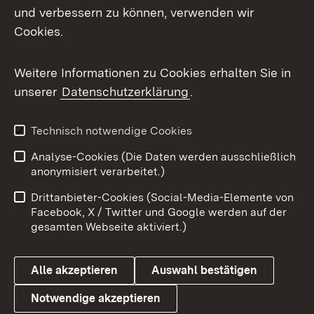
Mastodon
und verbessern zu können, verwenden wir
Cookies.
Messenger
Social Wall
Weitere Informationen zu Cookies erhalten Sie in
unserer
Datenschutzerklärung
.
X / Twitter
Youtube
Technisch notwendige Cookies
Analyse-Cookies (Die Daten werden ausschließlich
Zum 
anonymisiert verarbeitet.)
Impressum
Kontakt
Drittanbieter-Cookies (Social-Media-Elemente von
Benutzungshinweise
Barrierefreiheit
Facebook, X / Twitter und Google werden auf der
gesamten Webseite aktiviert.)
Datenschutz
Cookies
Alle akzeptieren
Auswahl bestätigen
Notwendige akzeptieren
Link zum Landesportal