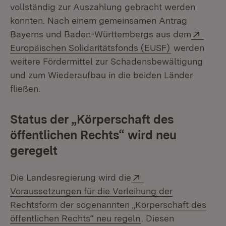
vollständig zur Auszahlung gebracht werden
konnten. Nach einem gemeinsamen Antrag
Exter
Bayerns und Baden-Württembergs aus dem
(Öffnet in ne
Europäischen Solidaritätsfonds (EUSF)
werden
weitere Fördermittel zur Schadensbewältigung
und zum Wiederaufbau in die beiden Länder
fließen.
Status der „Körperschaft des
öffentlichen Rechts“ wird neu
geregelt
Extern:
Die Landesregierung wird die
Voraussetzungen für die Verleihung der
Rechtsform der sogenannten „Körperschaft des
(Öffnet in neuem Fen
öffentlichen Rechts“ neu regeln
. Diesen