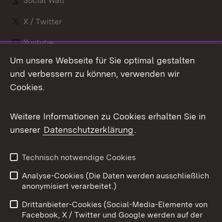
Social Wall
X / Twitter
Youtube
Um unsere Webseite für Sie optimal gestalten
Zum 
und verbessern zu können, verwenden wir
Impressum
Kontakt
Cookies.
Benutzungshinweise
Barrierefreiheit
Datenschutz
Weitere Informationen zu Cookies erhalten Sie in
Cookies
unserer
Datenschutzerklärung
.
Technisch notwendige Cookies
Link zum Landesportal
Analyse-Cookies (Die Daten werden ausschließlich
anonymisiert verarbeitet.)
Drittanbieter-Cookies (Social-Media-Elemente von
Facebook, X / Twitter und Google werden auf der