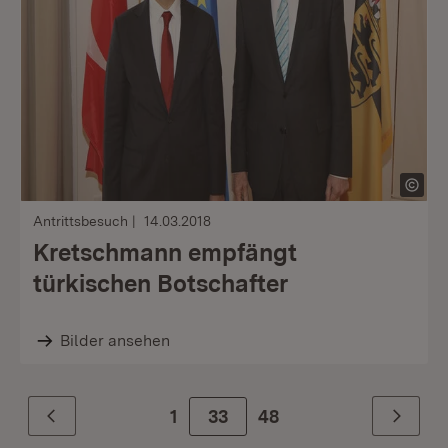
Antrittsbesuch
14.03.2018
Kretschmann empfängt
türkischen Botschafter
Bilder ansehen
1
Zur Seite
33
48
Zurück
Weiter