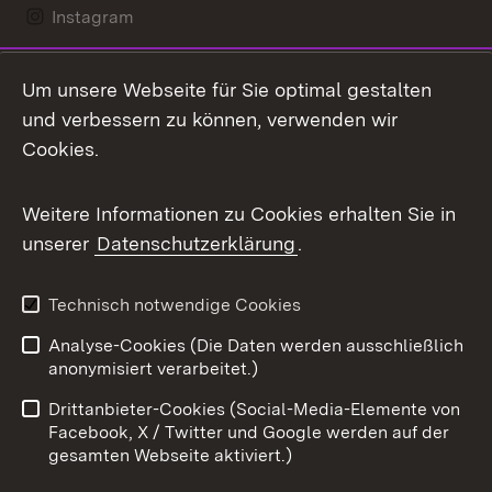
Instagram
LinkedIn
Um unsere Webseite für Sie optimal gestalten
Mastodon
und verbessern zu können, verwenden wir
Cookies.
Messenger
Social Wall
Weitere Informationen zu Cookies erhalten Sie in
unserer
Datenschutzerklärung
.
X / Twitter
Youtube
Technisch notwendige Cookies
Analyse-Cookies (Die Daten werden ausschließlich
Zum 
anonymisiert verarbeitet.)
Impressum
Kontakt
Drittanbieter-Cookies (Social-Media-Elemente von
Benutzungshinweise
Barrierefreiheit
Facebook, X / Twitter und Google werden auf der
gesamten Webseite aktiviert.)
Datenschutz
Cookies