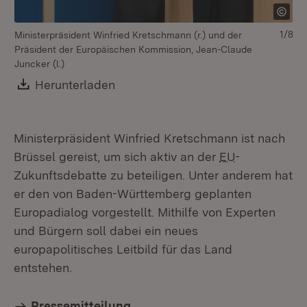
1/8
Ministerpräsident Winfried Kretschmann (r.) und der
Präsident der Europäischen Kommission, Jean-Claude
Juncker (l.)
Download:
Herunterladen
(Öffnet in neuem Fenster)
Mi
Er
Fr
Ministerpräsident Winfried Kretschmann ist nach
Brüssel gereist, um sich aktiv an der
EU
-
Zukunftsdebatte zu beteiligen. Unter anderem hat
er den von Baden-Württemberg geplanten
Europadialog vorgestellt. Mithilfe von Experten
und Bürgern soll dabei ein neues
europapolitisches Leitbild für das Land
entstehen.
Pressemitteilung