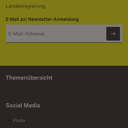
Landesregierung.
E-Mail zur Newsletter-Anmeldung
News
Themenübersicht
Social Media
Flickr